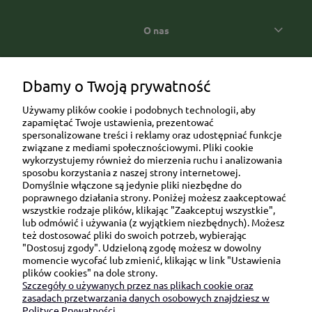
O nas
Popularne kategorie prezentowe
Dbamy o Twoją prywatność
Używamy plików cookie i podobnych technologii, aby
zapamiętać Twoje ustawienia, prezentować
spersonalizowane treści i reklamy oraz udostępniać funkcje
związane z mediami społecznościowymi. Pliki cookie
wykorzystujemy również do mierzenia ruchu i analizowania
sposobu korzystania z naszej strony internetowej.
Domyślnie włączone są jedynie pliki niezbędne do
Ul. Brukowa 6/8 lok. 57/58
poprawnego działania strony. Poniżej możesz zaakceptować
wszystkie rodzaje plików, klikając "Zaakceptuj wszystkie",
91-341 Łódź
lub odmówić i używania (z wyjątkiem niezbędnych). Możesz
NIP: 6751510615
też dostosować pliki do swoich potrzeb, wybierając
"Dostosuj zgody". Udzieloną zgodę możesz w dowolny
SKONTAKTUJ SIĘ Z NAMI:
momencie wycofać lub zmienić, klikając w link "Ustawienia
plików cookies" na dole strony.
Szczegóły o używanych przez nas plikach cookie oraz
sklep@be-happygifts.com
zasadach przetwarzania danych osobowych znajdziesz w
+48 690 172 872
Polityce Prywatności.