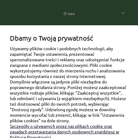
O nas
Popularne kategorie prezentowe
Dbamy o Twoją prywatność
Używamy plików cookie i podobnych technologii, aby
zapamiętać Twoje ustawienia, prezentować
spersonalizowane treści i reklamy oraz udostępniać funkcje
związane z mediami społecznościowymi. Pliki cookie
wykorzystujemy również do mierzenia ruchu i analizowania
sposobu korzystania z naszej strony internetowej.
Domyślnie włączone są jedynie pliki niezbędne do
Ul. Brukowa 6/8 lok. 57/58
poprawnego działania strony. Poniżej możesz zaakceptować
wszystkie rodzaje plików, klikając "Zaakceptuj wszystkie",
91-341 Łódź
lub odmówić i używania (z wyjątkiem niezbędnych). Możesz
NIP: 6751510615
też dostosować pliki do swoich potrzeb, wybierając
"Dostosuj zgody". Udzieloną zgodę możesz w dowolny
SKONTAKTUJ SIĘ Z NAMI:
momencie wycofać lub zmienić, klikając w link "Ustawienia
plików cookies" na dole strony.
Szczegóły o używanych przez nas plikach cookie oraz
sklep@be-happygifts.com
zasadach przetwarzania danych osobowych znajdziesz w
+48 690 172 872
Polityce Prywatności.