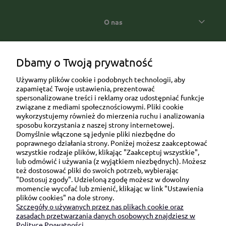
O nas
Popularne kategorie prezentowe
Dbamy o Twoją prywatność
Używamy plików cookie i podobnych technologii, aby
zapamiętać Twoje ustawienia, prezentować
spersonalizowane treści i reklamy oraz udostępniać funkcje
związane z mediami społecznościowymi. Pliki cookie
wykorzystujemy również do mierzenia ruchu i analizowania
sposobu korzystania z naszej strony internetowej.
Domyślnie włączone są jedynie pliki niezbędne do
Ul. Brukowa 6/8 lok. 57/58
poprawnego działania strony. Poniżej możesz zaakceptować
wszystkie rodzaje plików, klikając "Zaakceptuj wszystkie",
91-341 Łódź
lub odmówić i używania (z wyjątkiem niezbędnych). Możesz
NIP: 6751510615
też dostosować pliki do swoich potrzeb, wybierając
"Dostosuj zgody". Udzieloną zgodę możesz w dowolny
SKONTAKTUJ SIĘ Z NAMI:
momencie wycofać lub zmienić, klikając w link "Ustawienia
plików cookies" na dole strony.
Szczegóły o używanych przez nas plikach cookie oraz
sklep@be-happygifts.com
zasadach przetwarzania danych osobowych znajdziesz w
+48 690 172 872
Polityce Prywatności.