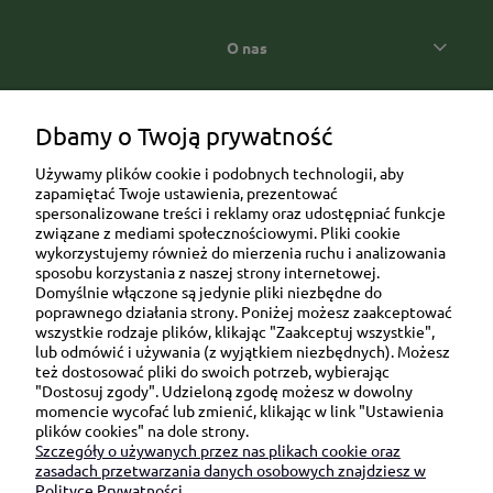
O nas
Popularne kategorie prezentowe
Dbamy o Twoją prywatność
Używamy plików cookie i podobnych technologii, aby
zapamiętać Twoje ustawienia, prezentować
spersonalizowane treści i reklamy oraz udostępniać funkcje
związane z mediami społecznościowymi. Pliki cookie
wykorzystujemy również do mierzenia ruchu i analizowania
sposobu korzystania z naszej strony internetowej.
Domyślnie włączone są jedynie pliki niezbędne do
Ul. Brukowa 6/8 lok. 57/58
poprawnego działania strony. Poniżej możesz zaakceptować
wszystkie rodzaje plików, klikając "Zaakceptuj wszystkie",
91-341 Łódź
lub odmówić i używania (z wyjątkiem niezbędnych). Możesz
NIP: 6751510615
też dostosować pliki do swoich potrzeb, wybierając
"Dostosuj zgody". Udzieloną zgodę możesz w dowolny
SKONTAKTUJ SIĘ Z NAMI:
momencie wycofać lub zmienić, klikając w link "Ustawienia
plików cookies" na dole strony.
Szczegóły o używanych przez nas plikach cookie oraz
sklep@be-happygifts.com
zasadach przetwarzania danych osobowych znajdziesz w
+48 690 172 872
Polityce Prywatności.