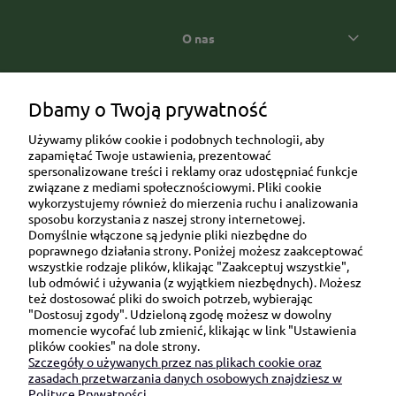
O nas
Popularne kategorie prezentowe
Dbamy o Twoją prywatność
Używamy plików cookie i podobnych technologii, aby
zapamiętać Twoje ustawienia, prezentować
spersonalizowane treści i reklamy oraz udostępniać funkcje
związane z mediami społecznościowymi. Pliki cookie
wykorzystujemy również do mierzenia ruchu i analizowania
sposobu korzystania z naszej strony internetowej.
Domyślnie włączone są jedynie pliki niezbędne do
Ul. Brukowa 6/8 lok. 57/58
poprawnego działania strony. Poniżej możesz zaakceptować
wszystkie rodzaje plików, klikając "Zaakceptuj wszystkie",
91-341 Łódź
lub odmówić i używania (z wyjątkiem niezbędnych). Możesz
NIP: 6751510615
też dostosować pliki do swoich potrzeb, wybierając
"Dostosuj zgody". Udzieloną zgodę możesz w dowolny
SKONTAKTUJ SIĘ Z NAMI:
momencie wycofać lub zmienić, klikając w link "Ustawienia
plików cookies" na dole strony.
Szczegóły o używanych przez nas plikach cookie oraz
sklep@be-happygifts.com
zasadach przetwarzania danych osobowych znajdziesz w
+48 690 172 872
Polityce Prywatności.