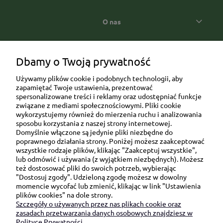
O nas
Popularne kategorie prezentowe
Dbamy o Twoją prywatność
Używamy plików cookie i podobnych technologii, aby
zapamiętać Twoje ustawienia, prezentować
spersonalizowane treści i reklamy oraz udostępniać funkcje
związane z mediami społecznościowymi. Pliki cookie
wykorzystujemy również do mierzenia ruchu i analizowania
sposobu korzystania z naszej strony internetowej.
Domyślnie włączone są jedynie pliki niezbędne do
Ul. Brukowa 6/8 lok. 57/58
poprawnego działania strony. Poniżej możesz zaakceptować
wszystkie rodzaje plików, klikając "Zaakceptuj wszystkie",
91-341 Łódź
lub odmówić i używania (z wyjątkiem niezbędnych). Możesz
NIP: 6751510615
też dostosować pliki do swoich potrzeb, wybierając
"Dostosuj zgody". Udzieloną zgodę możesz w dowolny
SKONTAKTUJ SIĘ Z NAMI:
momencie wycofać lub zmienić, klikając w link "Ustawienia
plików cookies" na dole strony.
Szczegóły o używanych przez nas plikach cookie oraz
sklep@be-happygifts.com
zasadach przetwarzania danych osobowych znajdziesz w
+48 690 172 872
Polityce Prywatności.