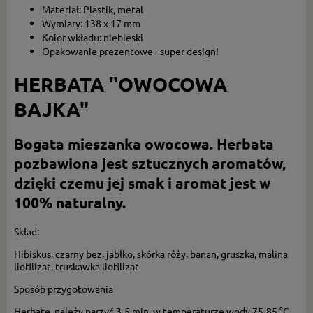
Materiał: Plastik, metal
Wymiary: 138 x 17 mm
Kolor wkładu: niebieski
Opakowanie prezentowe - super design!
HERBATA "OWOCOWA
BAJKA"
Bogata mieszanka owocowa. Herbata
pozbawiona jest sztucznych aromatów,
dzięki czemu jej smak i aromat jest w
100% naturalny.
Skład:
Hibiskus, czarny bez, jabłko, skórka róży, banan, gruszka, malina
liofilizat, truskawka liofilizat
Sposób przygotowania
Herbatę należy parzyć 3-5 min, w temperaturze wody 75-85 °C.