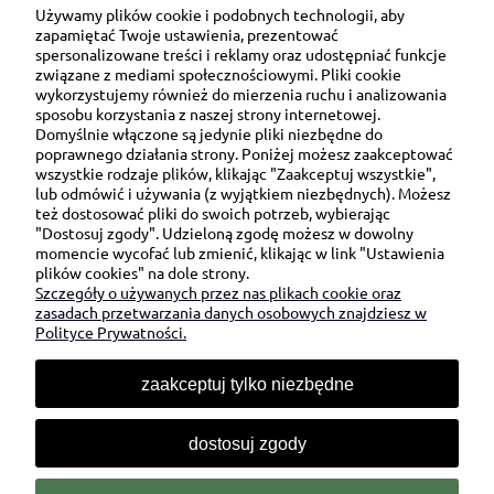
Używamy plików cookie i podobnych technologii, aby
zapamiętać Twoje ustawienia, prezentować
spersonalizowane treści i reklamy oraz udostępniać funkcje
związane z mediami społecznościowymi. Pliki cookie
wykorzystujemy również do mierzenia ruchu i analizowania
sposobu korzystania z naszej strony internetowej.
Domyślnie włączone są jedynie pliki niezbędne do
Ul. Brukowa 6/8 lok. 57/58
poprawnego działania strony. Poniżej możesz zaakceptować
wszystkie rodzaje plików, klikając "Zaakceptuj wszystkie",
91-341 Łódź
lub odmówić i używania (z wyjątkiem niezbędnych). Możesz
NIP: 6751510615
też dostosować pliki do swoich potrzeb, wybierając
"Dostosuj zgody". Udzieloną zgodę możesz w dowolny
SKONTAKTUJ SIĘ Z NAMI:
momencie wycofać lub zmienić, klikając w link "Ustawienia
plików cookies" na dole strony.
Szczegóły o używanych przez nas plikach cookie oraz
sklep@be-happygifts.com
zasadach przetwarzania danych osobowych znajdziesz w
+48 690 172 872
Polityce Prywatności.
(pon-pt 9:00 - 15:30)
zaakceptuj tylko niezbędne
dostosuj zgody