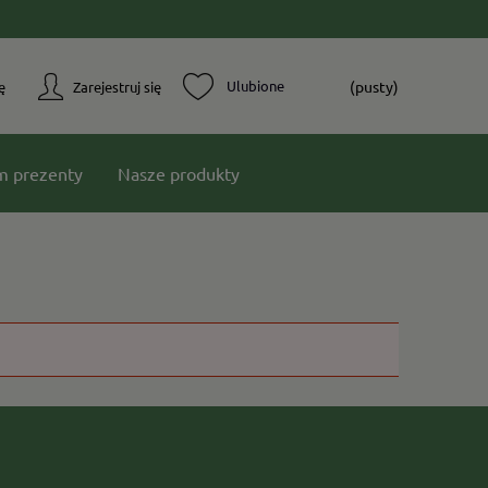
(pusty)
ę
Zarejestruj się
m prezenty
Nasze produkty