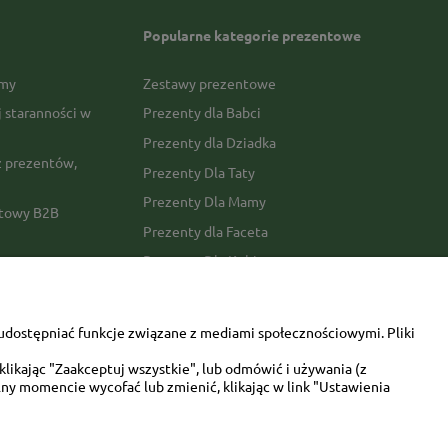
Popularne kategorie prezentowe
rmy
Zestawy prezentowe
j staranności w
Prezenty dla Babci
Prezenty dla Dziadka
 prezentów,
Prezenty Dla Taty
Prezenty Dla Mamy
ktowy B2B
Prezenty dla Faceta
Prezenty Dla Kobiety
amówienia
Dla miłośników zwierząt
tawy
Walentynki
udostępniać funkcje związane z mediami społecznościowymi. Pliki
Urodziny/imieniny
likając "Zaakceptuj wszystkie", lub odmówić i używania (z
ny momencie wycofać lub zmienić, klikając w link "Ustawienia