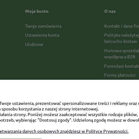
Moje konto
O nas
Twoje zamówienia
Kontakt i dane fi
Ustawienia konta
Polityka należyte
łańcuchu dostaw
Ulubione
Hurtowa sprzedaż
współpraca B2B
Formularz konta
Formy płatności
Czas realizacji z
Czas i koszty dos
Opinie Trustmate
woje ustawienia, prezentować spersonalizowane treści i reklamy oraz 
sposobu korzystania z naszej strony internetowej.
Mapa kategorii
łania strony. Poniżej możesz zaakceptować wszystkie rodzaje plików, k
otrzeb, wybierając "Dostosuj zgody". Udzieloną zgodę możesz w dowol
zetwarzania danych osobowych znajdziesz w Polityce Prywatności.