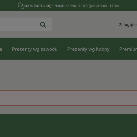
SKONTAKTUJ SIĘ Z NAMI:
+48 690 172 872
(pon-pt 9:00 - 15:30)
Zaloguj si
a
Prezenty wg zawodu
Prezenty wg hobby
Premiu