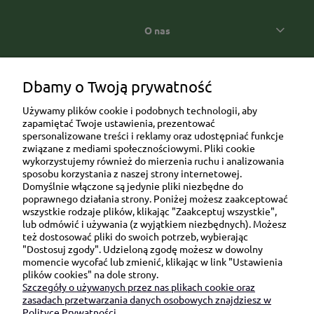
O nas
Popularne kategorie prezentowe
Dbamy o Twoją prywatność
Używamy plików cookie i podobnych technologii, aby
zapamiętać Twoje ustawienia, prezentować
spersonalizowane treści i reklamy oraz udostępniać funkcje
związane z mediami społecznościowymi. Pliki cookie
wykorzystujemy również do mierzenia ruchu i analizowania
sposobu korzystania z naszej strony internetowej.
Domyślnie włączone są jedynie pliki niezbędne do
Ul. Brukowa 6/8 lok. 57/58
poprawnego działania strony. Poniżej możesz zaakceptować
wszystkie rodzaje plików, klikając "Zaakceptuj wszystkie",
91-341 Łódź
lub odmówić i używania (z wyjątkiem niezbędnych). Możesz
NIP: 6751510615
też dostosować pliki do swoich potrzeb, wybierając
"Dostosuj zgody". Udzieloną zgodę możesz w dowolny
SKONTAKTUJ SIĘ Z NAMI:
momencie wycofać lub zmienić, klikając w link "Ustawienia
plików cookies" na dole strony.
Szczegóły o używanych przez nas plikach cookie oraz
sklep@be-happygifts.com
zasadach przetwarzania danych osobowych znajdziesz w
+48 690 172 872
Polityce Prywatności.