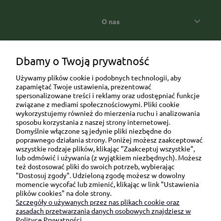
O nas
Popularne kategorie prezentowe
Dbamy o Twoją prywatność
Używamy plików cookie i podobnych technologii, aby
zapamiętać Twoje ustawienia, prezentować
spersonalizowane treści i reklamy oraz udostępniać funkcje
związane z mediami społecznościowymi. Pliki cookie
wykorzystujemy również do mierzenia ruchu i analizowania
sposobu korzystania z naszej strony internetowej.
Domyślnie włączone są jedynie pliki niezbędne do
Ul. Brukowa 6/8 lok. 57/58
poprawnego działania strony. Poniżej możesz zaakceptować
wszystkie rodzaje plików, klikając "Zaakceptuj wszystkie",
91-341 Łódź
lub odmówić i używania (z wyjątkiem niezbędnych). Możesz
NIP: 6751510615
też dostosować pliki do swoich potrzeb, wybierając
"Dostosuj zgody". Udzieloną zgodę możesz w dowolny
SKONTAKTUJ SIĘ Z NAMI:
momencie wycofać lub zmienić, klikając w link "Ustawienia
plików cookies" na dole strony.
Szczegóły o używanych przez nas plikach cookie oraz
sklep@be-happygifts.com
zasadach przetwarzania danych osobowych znajdziesz w
+48 690 172 872
Polityce Prywatności.