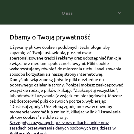
O nas
Popularne kategorie prezentowe
Dbamy o Twoją prywatność
Używamy plików cookie i podobnych technologii, aby
zapamiętać Twoje ustawienia, prezentować
spersonalizowane treści i reklamy oraz udostępniać funkcje
związane z mediami społecznościowymi. Pliki cookie
wykorzystujemy również do mierzenia ruchu i analizowania
sposobu korzystania z naszej strony internetowej.
Domyślnie włączone są jedynie pliki niezbędne do
Ul. Brukowa 6/8 lok. 57/58
poprawnego działania strony. Poniżej możesz zaakceptować
wszystkie rodzaje plików, klikając "Zaakceptuj wszystkie",
91-341 Łódź
lub odmówić i używania (z wyjątkiem niezbędnych). Możesz
NIP: 6751510615
też dostosować pliki do swoich potrzeb, wybierając
"Dostosuj zgody". Udzieloną zgodę możesz w dowolny
SKONTAKTUJ SIĘ Z NAMI:
momencie wycofać lub zmienić, klikając w link "Ustawienia
plików cookies" na dole strony.
Szczegóły o używanych przez nas plikach cookie oraz
sklep@be-happygifts.com
zasadach przetwarzania danych osobowych znajdziesz w
+48 690 172 872
Polityce Prywatności.