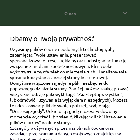
O nas
Popularne kategorie prezentowe
Dbamy o Twoją prywatność
Używamy plików cookie i podobnych technologii, aby
zapamiętać Twoje ustawienia, prezentować
spersonalizowane treści i reklamy oraz udostępniać funkcje
związane z mediami społecznościowymi. Pliki cookie
wykorzystujemy również do mierzenia ruchu i analizowania
sposobu korzystania z naszej strony internetowej.
Domyślnie włączone są jedynie pliki niezbędne do
Ul. Brukowa 6/8 lok. 57/58
poprawnego działania strony. Poniżej możesz zaakceptować
wszystkie rodzaje plików, klikając "Zaakceptuj wszystkie",
91-341 Łódź
lub odmówić i używania (z wyjątkiem niezbędnych). Możesz
NIP: 6751510615
też dostosować pliki do swoich potrzeb, wybierając
"Dostosuj zgody". Udzieloną zgodę możesz w dowolny
SKONTAKTUJ SIĘ Z NAMI:
momencie wycofać lub zmienić, klikając w link "Ustawienia
plików cookies" na dole strony.
Szczegóły o używanych przez nas plikach cookie oraz
sklep@be-happygifts.com
zasadach przetwarzania danych osobowych znajdziesz w
+48 690 172 872
Polityce Prywatności.