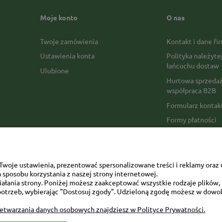
Moje konto
O nas
Twoje zamówienia
Kontakt i dane fi
Ustawienia konta
Polityka należyte
łańcuchu dostaw
Ulubione
Hurtowa sprzedaż
współpraca B2B
Formularz konta
Formy płatności
Czas realizacji z
Czas i koszty dos
Opinie Trustmate
woje ustawienia, prezentować spersonalizowane treści i reklamy oraz 
sposobu korzystania z naszej strony internetowej.
Mapa kategorii
łania strony. Poniżej możesz zaakceptować wszystkie rodzaje plików, k
otrzeb, wybierając "Dostosuj zgody". Udzieloną zgodę możesz w dowol
zetwarzania danych osobowych znajdziesz w Polityce Prywatności.