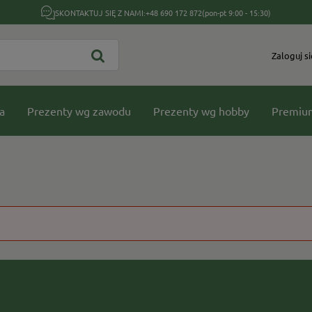
SKONTAKTUJ SIĘ Z NAMI:
+48 690 172 872
(pon-pt 9:00 - 15:30)
Zaloguj si
a
Prezenty wg zawodu
Prezenty wg hobby
Premiu