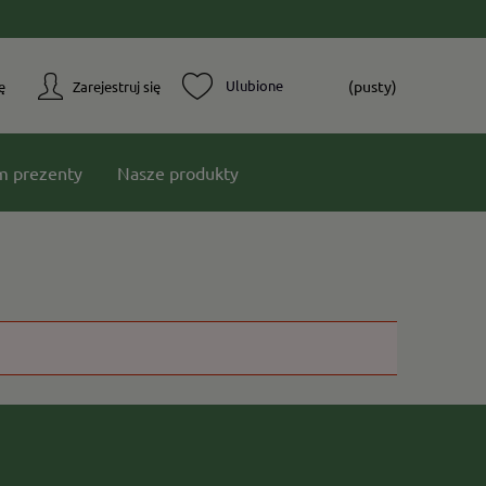
(pusty)
ę
Zarejestruj się
m prezenty
Nasze produkty