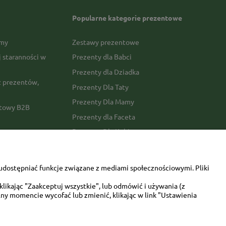
Popularne kategorie prezentowe
rmy
Zestawy prezentowe
j staranności w
Prezenty dla Babci
Prezenty dla Dziadka
 prezentów,
Prezenty Dla Taty
Prezenty Dla Mamy
ktowy B2B
Prezenty dla Faceta
Prezenty Dla Kobiety
amówienia
Dla miłośników zwierząt
tawy
Walentynki
udostępniać funkcje związane z mediami społecznościowymi. Pliki
Urodziny/imieniny
likając "Zaakceptuj wszystkie", lub odmówić i używania (z
ny momencie wycofać lub zmienić, klikając w link "Ustawienia