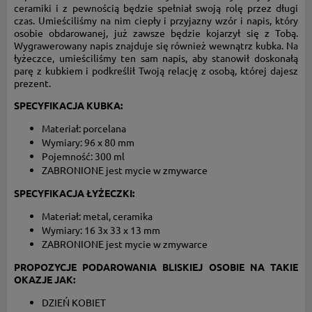
ceramiki i z pewnością będzie spełniał swoją rolę przez długi
czas. Umieściliśmy na nim ciepły i przyjazny wzór i napis, który
osobie obdarowanej, już zawsze będzie kojarzył się z Tobą.
Wygrawerowany napis znajduje się również wewnątrz kubka. Na
łyżeczce, umieściliśmy ten sam napis, aby stanowił doskonałą
parę z kubkiem i podkreślił Twoją relację z osobą, której dajesz
prezent.
SPECYFIKACJA KUBKA:
Materiał: porcelana
Wymiary: 96 x 80 mm
Pojemność: 300 ml
ZABRONIONE jest mycie w zmywarce
SPECYFIKACJA ŁYŻECZKI:
Materiał: metal, ceramika
Wymiary: 16 3x 33 x 13 mm
ZABRONIONE jest mycie w zmywarce
PROPOZYCJE PODAROWANIA BLISKIEJ OSOBIE NA TAKIE
OKAZJE JAK:
DZIEŃ KOBIET