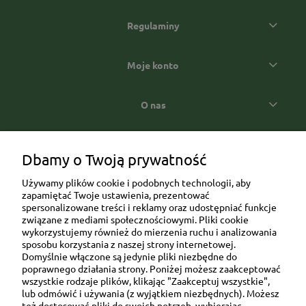
Regulaminy
Moje konto
O nas
Popularne kategorie prezentowe
Dbamy o Twoją prywatność
Używamy plików cookie i podobnych technologii, aby
zapamiętać Twoje ustawienia, prezentować
spersonalizowane treści i reklamy oraz udostępniać funkcje
związane z mediami społecznościowymi. Pliki cookie
wykorzystujemy również do mierzenia ruchu i analizowania
sposobu korzystania z naszej strony internetowej.
Domyślnie włączone są jedynie pliki niezbędne do
Ul. Brukowa 6/8 lok. 57/58
poprawnego działania strony. Poniżej możesz zaakceptować
wszystkie rodzaje plików, klikając "Zaakceptuj wszystkie",
91-341 Łódź
lub odmówić i używania (z wyjątkiem niezbędnych). Możesz
NIP: 6751510615
też dostosować pliki do swoich potrzeb, wybierając