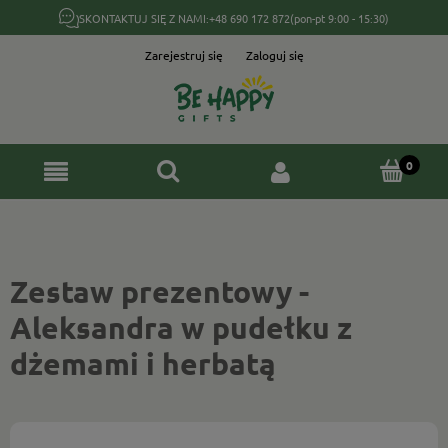
SKONTAKTUJ SIĘ Z NAMI:
+48 690 172 872
(pon-pt 9:00 - 15:30)
Zarejestruj się
Zaloguj się
Zestaw prezentowy -
Aleksandra w pudełku z
dżemami i herbatą