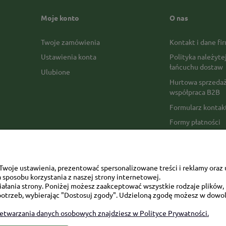
Moje konto
O nas
Twoje zamówienia
Kontakt i dane fi
Ustawienia konta
Polityka należyte
łańcuchu dostaw
Ulubione
Hurtowa sprzedaż
współpraca B2B
Formularz konta
Formy płatności
Czas realizacji z
Czas i koszty dos
Opinie Trustmate
woje ustawienia, prezentować spersonalizowane treści i reklamy oraz 
sposobu korzystania z naszej strony internetowej.
Mapa kategorii
łania strony. Poniżej możesz zaakceptować wszystkie rodzaje plików, k
otrzeb, wybierając "Dostosuj zgody". Udzieloną zgodę możesz w dowol
zetwarzania danych osobowych znajdziesz w Polityce Prywatności.