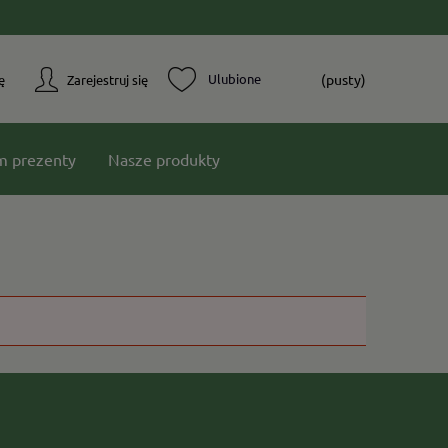
(pusty)
ę
Zarejestruj się
m prezenty
Nasze produkty