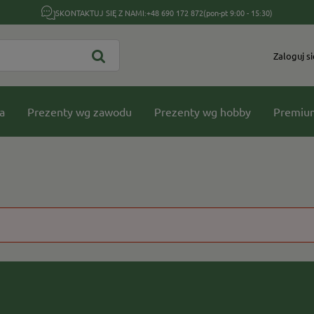
SKONTAKTUJ SIĘ Z NAMI:
+48 690 172 872
(pon-pt 9:00 - 15:30)
Zaloguj si
a
Prezenty wg zawodu
Prezenty wg hobby
Premiu