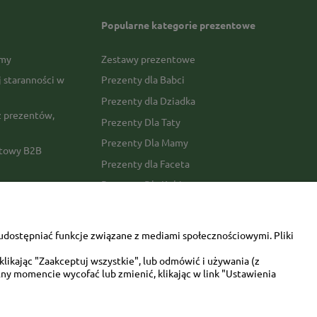
Popularne kategorie prezentowe
rmy
Zestawy prezentowe
j staranności w
Prezenty dla Babci
Prezenty dla Dziadka
 prezentów,
Prezenty Dla Taty
Prezenty Dla Mamy
ktowy B2B
Prezenty dla Faceta
Prezenty Dla Kobiety
amówienia
Dla miłośników zwierząt
tawy
Walentynki
udostępniać funkcje związane z mediami społecznościowymi. Pliki
Urodziny/imieniny
likając "Zaakceptuj wszystkie", lub odmówić i używania (z
ny momencie wycofać lub zmienić, klikając w link "Ustawienia