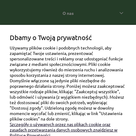
O nas
Popularne kategorie prezentowe
Dbamy o Twoją prywatność
Używamy plików cookie i podobnych technologii, aby
zapamiętać Twoje ustawienia, prezentować
spersonalizowane treści i reklamy oraz udostępniać funkcje
związane z mediami społecznościowymi. Pliki cookie
wykorzystujemy również do mierzenia ruchu i analizowania
sposobu korzystania z naszej strony internetowej.
Domyślnie włączone są jedynie pliki niezbędne do
Ul. Brukowa 6/8 lok. 57/58
poprawnego działania strony. Poniżej możesz zaakceptować
wszystkie rodzaje plików, klikając "Zaakceptuj wszystkie",
91-341 Łódź
lub odmówić i używania (z wyjątkiem niezbędnych). Możesz
NIP: 6751510615
też dostosować pliki do swoich potrzeb, wybierając
"Dostosuj zgody". Udzieloną zgodę możesz w dowolny
SKONTAKTUJ SIĘ Z NAMI:
momencie wycofać lub zmienić, klikając w link "Ustawienia
plików cookies" na dole strony.
Szczegóły o używanych przez nas plikach cookie oraz
sklep@be-happygifts.com
zasadach przetwarzania danych osobowych znajdziesz w
+48 690 172 872
Polityce Prywatności.