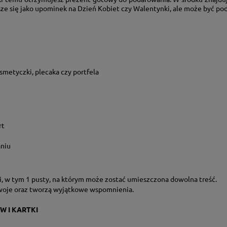
ze się jako upominek na Dzień Kobiet czy Walentynki, ale może być po
smetyczki, plecaka czy portfela
rt
niu
 w tym 1 pusty, na którym może zostać umieszczona dowolna treść.
woje oraz tworzą wyjątkowe wspomnienia.
W I KARTKI