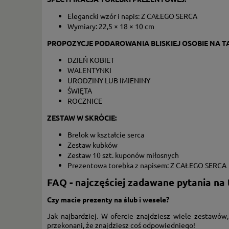
Elegancki wzór i napis: Z CAŁEGO SERCA
Wymiary:
22,5 × 18 × 10 cm
PROPOZYCJE PODAROWANIA BLISKIEJ OSOBIE NA TA
DZIEŃ KOBIET
WALENTYNKI
URODZINY LUB IMIENINY
ŚWIĘTA
ROCZNICE
ZESTAW W SKRÓCIE:
Brelok w kształcie serca
Zestaw kubków
Zestaw 10 szt. kuponów miłosnych
Prezentowa torebka z napisem: Z CAŁEGO SERCA
FAQ - najczęściej zadawane pytania na
Czy macie prezenty na ślub i wesele?
Jak najbardziej. W ofercie znajdziesz wiele zestawów,
przekonani, że znajdziesz coś odpowiedniego!