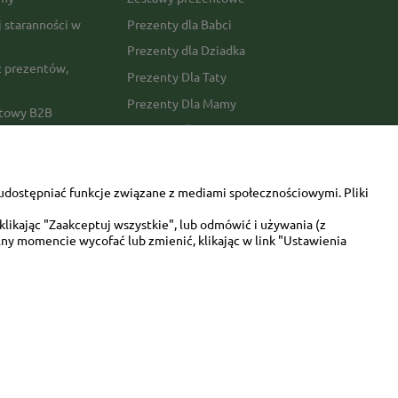
j staranności w
Prezenty dla Babci
Prezenty dla Dziadka
 prezentów,
Prezenty Dla Taty
Prezenty Dla Mamy
ktowy B2B
Prezenty dla Faceta
Prezenty Dla Kobiety
amówienia
Dla miłośników zwierząt
tawy
udostępniać funkcje związane z mediami społecznościowymi. Pliki
Walentynki
likając "Zaakceptuj wszystkie", lub odmówić i używania (z
Urodziny/imieniny
ny momencie wycofać lub zmienić, klikając w link "Ustawienia