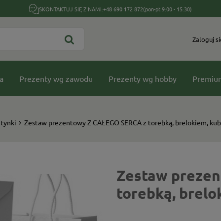
SKONTAKTUJ SIĘ Z NAMI:
+48 690 172 872
(pon-pt 9:00 - 15:30)
Zaloguj si
a
Prezenty wg zawodu
Prezenty wg hobby
Premiu
tynki
Zestaw prezentowy Z CAŁEGO SERCA z torebką, brelokiem, kub
Zestaw preze
torebką, brelo