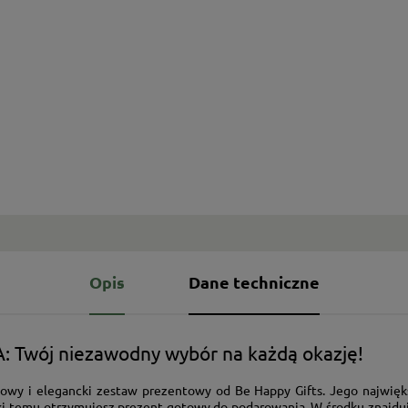
Opis
Dane techniczne
 Twój niezawodny wybór na każdą okazję!
kowy i elegancki zestaw prezentowy od Be Happy Gifts. Jego największ
 temu otrzymujesz prezent gotowy do podarowania. W środku znajduje