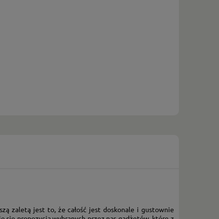
ą zaletą jest to, że całość jest doskonale i gustownie
 się propozycja wybranych przez nas gadżetów, które z