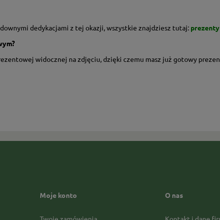
udownymi dedykacjami z tej okazji, wszystkie znajdziesz tutaj:
prezenty
owym?
prezentowej widocznej na zdjęciu, dzięki czemu masz już gotowy prezen
Moje konto
O nas
Twoje zamówienia
Kontakt i dane fi