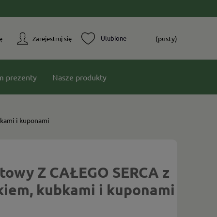
(pusty)
ę
Zarejestruj się
m prezenty
Nasze produkty
kami i kuponami
ntowy Z CAŁEGO SERCA z
kiem, kubkami i kuponami