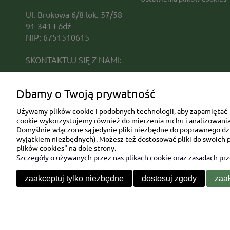
Ul. Brukowa 6/8 lok. 57/58
91-341 Łódź
NIP: 6751510615
SKONTAKTUJ SIĘ Z NAMI:
sklep@be-happygifts.com
Dbamy o Twoją prywatność
+48 690 172 872
(pon-pt 9:00 - 15:30)
Używamy plików cookie i podobnych technologii, aby zapamiętać T
cookie wykorzystujemy również do mierzenia ruchu i analizowania 
Domyślnie włączone są jedynie pliki niezbędne do poprawnego dzia
wyjątkiem niezbędnych). Możesz też dostosować pliki do swoich p
plików cookies" na dole strony.
Szczegóły o używanych przez nas plikach cookie oraz zasadach pr
zaakceptuj tylko niezbędne
dostosuj zgody
zaak