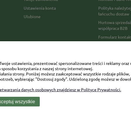
Ustawienia konta
Polityka należyte
łańcuchu dostaw
Ulubione
Hurtowa sprzedaż
współpraca B2B
Formularz konta
Formy płatności
Czas realizacji z
Czas i koszty dos
woje ustawienia, prezentować spersonalizowane treści i reklamy oraz 
sposobu korzystania z naszej strony internetowej.
Opinie Trustmate
łania strony. Poniżej możesz zaakceptować wszystkie rodzaje plików, k
otrzeb, wybierając "Dostosuj zgody". Udzieloną zgodę możesz w dowol
Mapa kategorii
zetwarzania danych osobowych znajdziesz w Polityce Prywatności.
ceptuj wszystkie
Sklep internetowy Shoper Premium