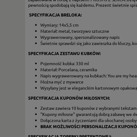
pewnością spodobają się każdemu. Prezent świetnie spis
SPECYFIKACJA BRELOKA:
Wymiary: 14x5,5 cm
Materiał: metal, tworzywo sztuczne
Wygrawerowany, spersonalizowany napis
Świetnie sprawdzi się jako zawieszka do kluczy, ko
SPECYFIKACJA ZESTAWU
KUBKÓW:
Pojemność kubka: 330 ml
Materiał: Porcelana, ceramika
Napis wygrawerowany na kubkach: You are my hea
Można myć z mywarce
Wysyłany jest w eleganckim kartonowym opakowa
SPECYFIKACJA KUPONÓW MIŁOSNYCH:
Zestaw zawiera 10 kuponów z wybranymi tekstami,
"Kupony miłosne" gwarantują dobrą zabawę we d
Dołączona karta z życzeniami dla ukochanej osoby
BRAK MOŻLIWOŚCI PERSONALIZACJI KUPONÓ
SPECYFIKACJA TOREBKI PREZENTOWEJ: