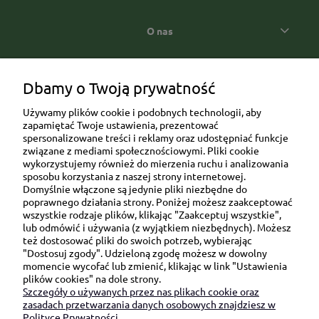
O nas
Popularne kategorie prezentowe
Dbamy o Twoją prywatność
Używamy plików cookie i podobnych technologii, aby
zapamiętać Twoje ustawienia, prezentować
spersonalizowane treści i reklamy oraz udostępniać funkcje
związane z mediami społecznościowymi. Pliki cookie
wykorzystujemy również do mierzenia ruchu i analizowania
sposobu korzystania z naszej strony internetowej.
Domyślnie włączone są jedynie pliki niezbędne do
Ul. Brukowa 6/8 lok. 57/58
poprawnego działania strony. Poniżej możesz zaakceptować
wszystkie rodzaje plików, klikając "Zaakceptuj wszystkie",
91-341 Łódź
lub odmówić i używania (z wyjątkiem niezbędnych). Możesz
NIP: 6751510615
też dostosować pliki do swoich potrzeb, wybierając
"Dostosuj zgody". Udzieloną zgodę możesz w dowolny
SKONTAKTUJ SIĘ Z NAMI:
momencie wycofać lub zmienić, klikając w link "Ustawienia
plików cookies" na dole strony.
Szczegóły o używanych przez nas plikach cookie oraz
sklep@be-happygifts.com
zasadach przetwarzania danych osobowych znajdziesz w
+48 690 172 872
Polityce Prywatności.