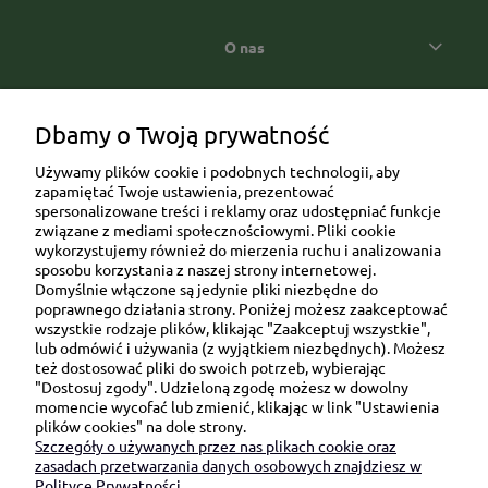
O nas
Popularne kategorie prezentowe
Dbamy o Twoją prywatność
Używamy plików cookie i podobnych technologii, aby
zapamiętać Twoje ustawienia, prezentować
spersonalizowane treści i reklamy oraz udostępniać funkcje
związane z mediami społecznościowymi. Pliki cookie
wykorzystujemy również do mierzenia ruchu i analizowania
sposobu korzystania z naszej strony internetowej.
Domyślnie włączone są jedynie pliki niezbędne do
Ul. Brukowa 6/8 lok. 57/58
poprawnego działania strony. Poniżej możesz zaakceptować
wszystkie rodzaje plików, klikając "Zaakceptuj wszystkie",
91-341 Łódź
lub odmówić i używania (z wyjątkiem niezbędnych). Możesz
NIP: 6751510615
też dostosować pliki do swoich potrzeb, wybierając
"Dostosuj zgody". Udzieloną zgodę możesz w dowolny
SKONTAKTUJ SIĘ Z NAMI:
momencie wycofać lub zmienić, klikając w link "Ustawienia
plików cookies" na dole strony.
Szczegóły o używanych przez nas plikach cookie oraz
sklep@be-happygifts.com
zasadach przetwarzania danych osobowych znajdziesz w
+48 690 172 872
Polityce Prywatności.