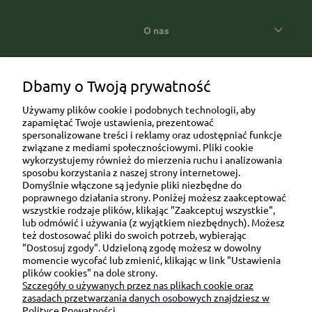
O nas
Popularne kategorie prezentowe
Dbamy o Twoją prywatność
Używamy plików cookie i podobnych technologii, aby
zapamiętać Twoje ustawienia, prezentować
spersonalizowane treści i reklamy oraz udostępniać funkcje
związane z mediami społecznościowymi. Pliki cookie
wykorzystujemy również do mierzenia ruchu i analizowania
sposobu korzystania z naszej strony internetowej.
Domyślnie włączone są jedynie pliki niezbędne do
Ul. Brukowa 6/8 lok. 57/58
poprawnego działania strony. Poniżej możesz zaakceptować
wszystkie rodzaje plików, klikając "Zaakceptuj wszystkie",
91-341 Łódź
lub odmówić i używania (z wyjątkiem niezbędnych). Możesz
NIP: 6751510615
też dostosować pliki do swoich potrzeb, wybierając
"Dostosuj zgody". Udzieloną zgodę możesz w dowolny
SKONTAKTUJ SIĘ Z NAMI:
momencie wycofać lub zmienić, klikając w link "Ustawienia
plików cookies" na dole strony.
Szczegóły o używanych przez nas plikach cookie oraz
sklep@be-happygifts.com
zasadach przetwarzania danych osobowych znajdziesz w
+48 690 172 872
Polityce Prywatności.