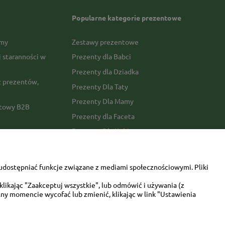
Popularne kategorie prezentowe
rmy
Zestawy prezentowe
j staranności w
Prezenty dla Babci
Prezenty dla Dziadka
 prezentów,
Prezenty Dla Taty
Prezenty Dla Mamy
ktowy B2B
Prezenty dla Faceta
Prezenty Dla Kobiety
amówienia
Dla miłośników zwierząt
tawy
Walentynki
udostępniać funkcje związane z mediami społecznościowymi. Pliki
Urodziny/imieniny
likając "Zaakceptuj wszystkie", lub odmówić i używania (z
ny momencie wycofać lub zmienić, klikając w link "Ustawienia