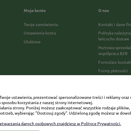
Moje konto
O nas
Twoje zamówienia
Kontakt i dane fi
Ustawienia konta
Polityka należyte
łańcuchu dostaw
Ulubione
Hurtowa sprzedaż
współpraca B2B
Formularz konta
Formy płatności
Czas realizacji z
Czas i koszty dos
Opinie Trustmate
woje ustawienia, prezentować spersonalizowane treści i reklamy oraz 
sposobu korzystania z naszej strony internetowej.
Mapa kategorii
łania strony. Poniżej możesz zaakceptować wszystkie rodzaje plików, k
otrzeb, wybierając "Dostosuj zgody". Udzieloną zgodę możesz w dowol
zetwarzania danych osobowych znajdziesz w Polityce Prywatności.