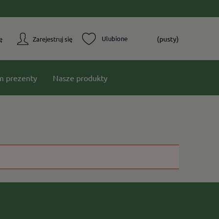
(pusty)
ę
Zarejestruj się
m prezenty
Nasze produkty