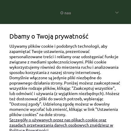
O nas
Popularne kategorie prezentowe
Dbamy o Twoją prywatność
Używamy plików cookie i podobnych technologii, aby
zapamiętać Twoje ustawienia, prezentować
spersonalizowane treści i reklamy oraz udostępniać funkcje
związane z mediami społecznościowymi. Pliki cookie
wykorzystujemy również do mierzenia ruchu i analizowania
sposobu korzystania z naszej strony internetowej.
Domyślnie włączone są jedynie pliki niezbędne do
Ul. Brukowa 6/8 lok. 57/58
poprawnego działania strony. Poniżej możesz zaakceptować
wszystkie rodzaje plików, klikając "Zaakceptuj wszystkie",
91-341 Łódź
lub odmówić i używania (z wyjątkiem niezbędnych). Możesz
NIP: 6751510615
też dostosować pliki do swoich potrzeb, wybierając
"Dostosuj zgody". Udzieloną zgodę możesz w dowolny
SKONTAKTUJ SIĘ Z NAMI:
momencie wycofać lub zmienić, klikając w link "Ustawienia
plików cookies" na dole strony.
Szczegóły o używanych przez nas plikach cookie oraz
sklep@be-happygifts.com
zasadach przetwarzania danych osobowych znajdziesz w
+48 690 172 872
Polityce Prywatności.