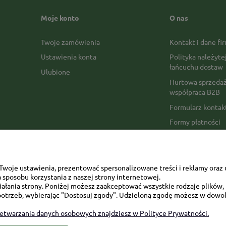
Moje konto
O nas
Twoje zamówienia
Kontakt i dane fi
Ustawienia konta
Polityka należyte
łańcuchu dostaw
Ulubione
Hurtowa sprzedaż
współpraca B2B
Formularz konta
Formy płatności
Czas realizacji z
Czas i koszty dos
Opinie Trustmate
woje ustawienia, prezentować spersonalizowane treści i reklamy oraz 
sposobu korzystania z naszej strony internetowej.
Mapa kategorii
łania strony. Poniżej możesz zaakceptować wszystkie rodzaje plików, k
otrzeb, wybierając "Dostosuj zgody". Udzieloną zgodę możesz w dowol
zetwarzania danych osobowych znajdziesz w Polityce Prywatności.