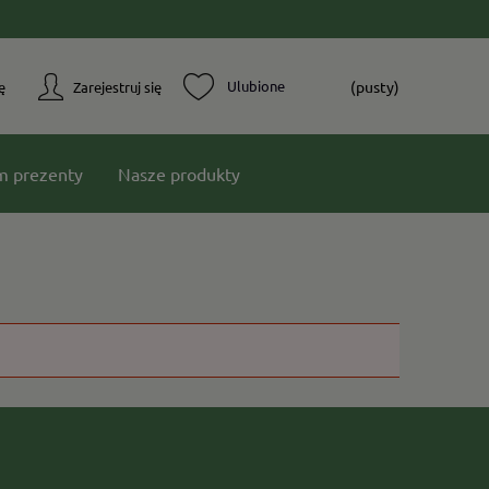
(pusty)
ę
Zarejestruj się
m prezenty
Nasze produkty