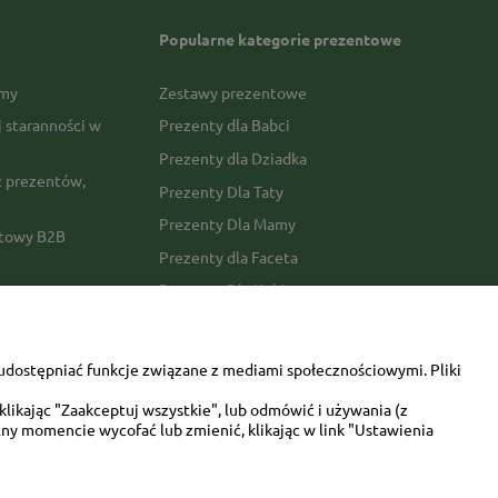
Popularne kategorie prezentowe
rmy
Zestawy prezentowe
j staranności w
Prezenty dla Babci
Prezenty dla Dziadka
 prezentów,
Prezenty Dla Taty
Prezenty Dla Mamy
ktowy B2B
Prezenty dla Faceta
Prezenty Dla Kobiety
amówienia
Dla miłośników zwierząt
tawy
Walentynki
udostępniać funkcje związane z mediami społecznościowymi. Pliki
Urodziny/imieniny
likając "Zaakceptuj wszystkie", lub odmówić i używania (z
ny momencie wycofać lub zmienić, klikając w link "Ustawienia