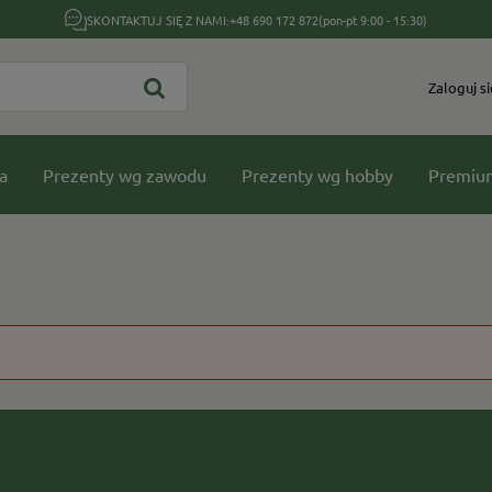
SKONTAKTUJ SIĘ Z NAMI:
+48 690 172 872
(pon-pt 9:00 - 15:30)
Zaloguj si
a
Prezenty wg zawodu
Prezenty wg hobby
Premiu