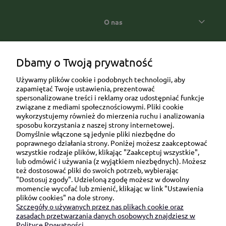
O nas
Popularne kategorie prezentowe
Dbamy o Twoją prywatność
Używamy plików cookie i podobnych technologii, aby
zapamiętać Twoje ustawienia, prezentować
spersonalizowane treści i reklamy oraz udostępniać funkcje
związane z mediami społecznościowymi. Pliki cookie
wykorzystujemy również do mierzenia ruchu i analizowania
sposobu korzystania z naszej strony internetowej.
Domyślnie włączone są jedynie pliki niezbędne do
Ul. Brukowa 6/8 lok. 57/58
poprawnego działania strony. Poniżej możesz zaakceptować
wszystkie rodzaje plików, klikając "Zaakceptuj wszystkie",
91-341 Łódź
lub odmówić i używania (z wyjątkiem niezbędnych). Możesz
NIP: 6751510615
też dostosować pliki do swoich potrzeb, wybierając
"Dostosuj zgody". Udzieloną zgodę możesz w dowolny
SKONTAKTUJ SIĘ Z NAMI:
momencie wycofać lub zmienić, klikając w link "Ustawienia
plików cookies" na dole strony.
Szczegóły o używanych przez nas plikach cookie oraz
sklep@be-happygifts.com
zasadach przetwarzania danych osobowych znajdziesz w
+48 690 172 872
Polityce Prywatności.