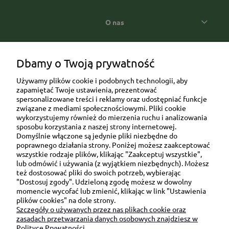
O nas
Popularne kategorie prezentowe
Dbamy o Twoją prywatność
Używamy plików cookie i podobnych technologii, aby
zapamiętać Twoje ustawienia, prezentować
spersonalizowane treści i reklamy oraz udostępniać funkcje
związane z mediami społecznościowymi. Pliki cookie
wykorzystujemy również do mierzenia ruchu i analizowania
sposobu korzystania z naszej strony internetowej.
Domyślnie włączone są jedynie pliki niezbędne do
Ul. Brukowa 6/8 lok. 57/58
poprawnego działania strony. Poniżej możesz zaakceptować
wszystkie rodzaje plików, klikając "Zaakceptuj wszystkie",
91-341 Łódź
lub odmówić i używania (z wyjątkiem niezbędnych). Możesz
NIP: 6751510615
też dostosować pliki do swoich potrzeb, wybierając
"Dostosuj zgody". Udzieloną zgodę możesz w dowolny
SKONTAKTUJ SIĘ Z NAMI:
momencie wycofać lub zmienić, klikając w link "Ustawienia
plików cookies" na dole strony.
Szczegóły o używanych przez nas plikach cookie oraz
sklep@be-happygifts.com
zasadach przetwarzania danych osobowych znajdziesz w
+48 690 172 872
Polityce Prywatności.