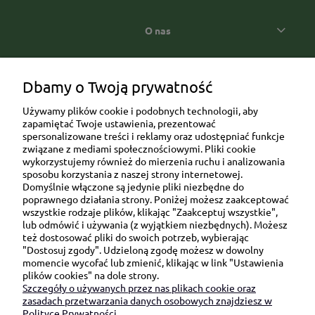
O nas
Popularne kategorie prezentowe
Dbamy o Twoją prywatność
Używamy plików cookie i podobnych technologii, aby
zapamiętać Twoje ustawienia, prezentować
spersonalizowane treści i reklamy oraz udostępniać funkcje
związane z mediami społecznościowymi. Pliki cookie
wykorzystujemy również do mierzenia ruchu i analizowania
sposobu korzystania z naszej strony internetowej.
Domyślnie włączone są jedynie pliki niezbędne do
Ul. Brukowa 6/8 lok. 57/58
poprawnego działania strony. Poniżej możesz zaakceptować
wszystkie rodzaje plików, klikając "Zaakceptuj wszystkie",
91-341 Łódź
lub odmówić i używania (z wyjątkiem niezbędnych). Możesz
NIP: 6751510615
też dostosować pliki do swoich potrzeb, wybierając
"Dostosuj zgody". Udzieloną zgodę możesz w dowolny
SKONTAKTUJ SIĘ Z NAMI:
momencie wycofać lub zmienić, klikając w link "Ustawienia
plików cookies" na dole strony.
Szczegóły o używanych przez nas plikach cookie oraz
sklep@be-happygifts.com
zasadach przetwarzania danych osobowych znajdziesz w
+48 690 172 872
Polityce Prywatności.