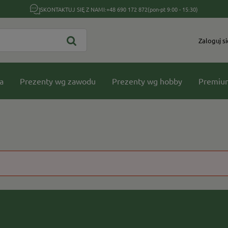
SKONTAKTUJ SIĘ Z NAMI:
+48 690 172 872
(pon-pt 9:00 - 15:30)
Zaloguj si
a
Prezenty wg zawodu
Prezenty wg hobby
Premiu