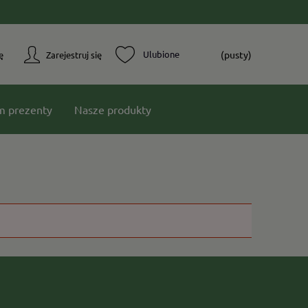
(pusty)
ę
Zarejestruj się
m prezenty
Nasze produkty