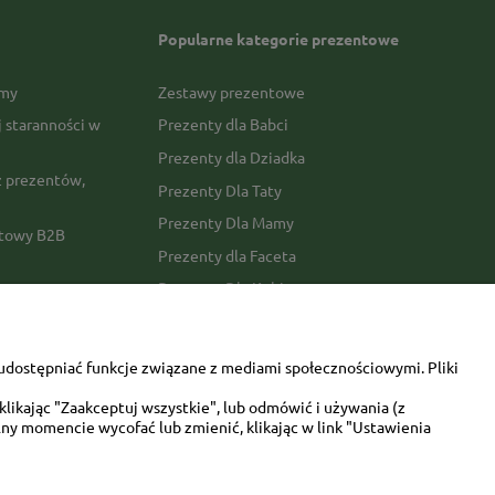
Popularne kategorie prezentowe
rmy
Zestawy prezentowe
j staranności w
Prezenty dla Babci
Prezenty dla Dziadka
 prezentów,
Prezenty Dla Taty
Prezenty Dla Mamy
ktowy B2B
Prezenty dla Faceta
Prezenty Dla Kobiety
amówienia
Dla miłośników zwierząt
tawy
Walentynki
udostępniać funkcje związane z mediami społecznościowymi. Pliki
Urodziny/imieniny
likając "Zaakceptuj wszystkie", lub odmówić i używania (z
ny momencie wycofać lub zmienić, klikając w link "Ustawienia