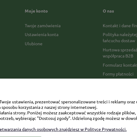
Moje konto
O nas
Twoje zamówienia
Kontakt i dane fi
Ustawienia konta
Polityka należyte
łańcuchu dostaw
Ulubione
Hurtowa sprzedaż
współpraca B2B
Formularz konta
Formy płatności
Czas realizacji z
Czas i koszty dos
Opinie Trustmate
woje ustawienia, prezentować spersonalizowane treści i reklamy oraz 
sposobu korzystania z naszej strony internetowej.
Mapa kategorii
łania strony. Poniżej możesz zaakceptować wszystkie rodzaje plików, k
otrzeb, wybierając "Dostosuj zgody". Udzieloną zgodę możesz w dowol
zetwarzania danych osobowych znajdziesz w Polityce Prywatności.