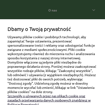
O nas
Popularne kategorie prezentowe
Dbamy o Twoją prywatność
Używamy plików cookie i podobnych technologii, aby
zapamiętać Twoje ustawienia, prezentować
spersonalizowane treści i reklamy oraz udostępniać funkcje
związane z mediami społecznościowymi. Pliki cookie
wykorzystujemy również do mierzenia ruchu i analizowania
sposobu korzystania z naszej strony internetowej.
Domyślnie włączone są jedynie pliki niezbędne do
Ul. Brukowa 6/8 lok. 57/58
poprawnego działania strony. Poniżej możesz zaakceptować
wszystkie rodzaje plików, klikając "Zaakceptuj wszystkie",
91-341 Łódź
lub odmówić i używania (z wyjątkiem niezbędnych). Możesz
NIP: 6751510615
też dostosować pliki do swoich potrzeb, wybierając
"Dostosuj zgody". Udzieloną zgodę możesz w dowolny
SKONTAKTUJ SIĘ Z NAMI:
momencie wycofać lub zmienić, klikając w link "Ustawienia
plików cookies" na dole strony.
Szczegóły o używanych przez nas plikach cookie oraz
sklep@be-happygifts.com
zasadach przetwarzania danych osobowych znajdziesz w
+48 690 172 872
Polityce Prywatności.