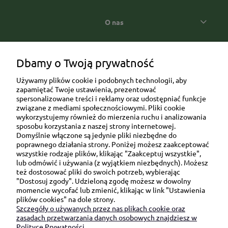
O nas
Popularne kategorie prezentowe
Dbamy o Twoją prywatność
Używamy plików cookie i podobnych technologii, aby
zapamiętać Twoje ustawienia, prezentować
spersonalizowane treści i reklamy oraz udostępniać funkcje
związane z mediami społecznościowymi. Pliki cookie
wykorzystujemy również do mierzenia ruchu i analizowania
sposobu korzystania z naszej strony internetowej.
Domyślnie włączone są jedynie pliki niezbędne do
Ul. Brukowa 6/8 lok. 57/58
poprawnego działania strony. Poniżej możesz zaakceptować
wszystkie rodzaje plików, klikając "Zaakceptuj wszystkie",
91-341 Łódź
lub odmówić i używania (z wyjątkiem niezbędnych). Możesz
NIP: 6751510615
też dostosować pliki do swoich potrzeb, wybierając
"Dostosuj zgody". Udzieloną zgodę możesz w dowolny
SKONTAKTUJ SIĘ Z NAMI:
momencie wycofać lub zmienić, klikając w link "Ustawienia
plików cookies" na dole strony.
Szczegóły o używanych przez nas plikach cookie oraz
sklep@be-happygifts.com
zasadach przetwarzania danych osobowych znajdziesz w
+48 690 172 872
Polityce Prywatności.