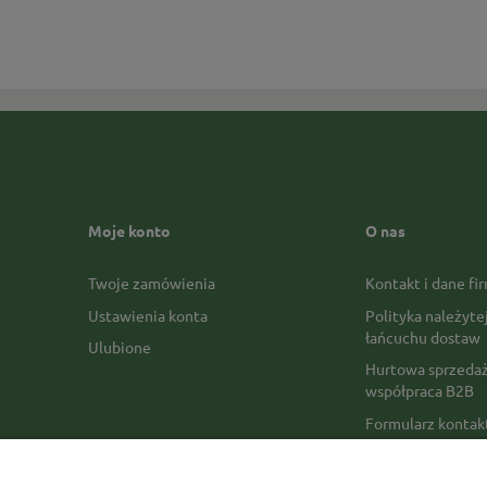
Moje konto
O nas
Twoje zamówienia
Kontakt i dane fi
Ustawienia konta
Polityka należyte
łańcuchu dostaw
Ulubione
Hurtowa sprzedaż
współpraca B2B
Formularz konta
Formy płatności