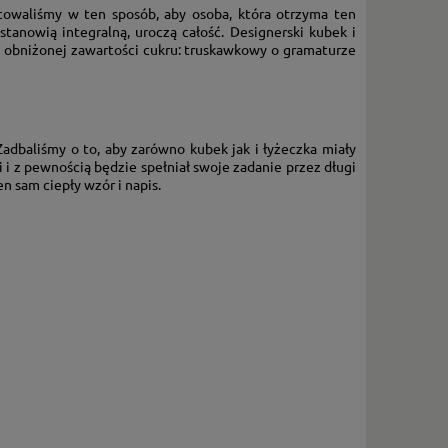
towaliśmy w ten sposób, aby osoba, która otrzyma ten
anowią integralną, uroczą całość. Designerski kubek i
o obniżonej zawartości cukru: truskawkowy o gramaturze
Zadbaliśmy o to, aby zarówno kubek jak i łyżeczka miały
i z pewnością będzie spełniał swoje zadanie przez długi
n sam ciepły wzór i napis.