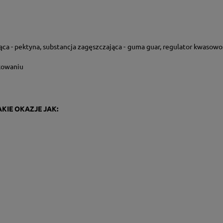
ująca - pektyna, substancja zagęszczająca - guma guar, regulator kwasowo
kowaniu
KIE OKAZJE JAK: