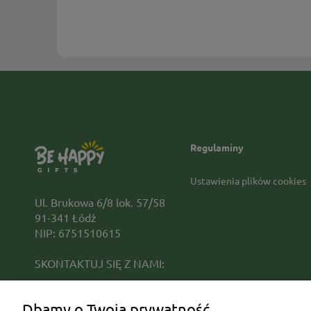
Regulaminy
Ustawienia plików cookies
Ul. Brukowa 6/8 lok. 57/58
91-341 Łódź
NIP: 6751510615
SKONTAKTUJ SIĘ Z NAMI:
sklep@be-happygifts.com
Dbamy o Twoją prywatność
+48 690 172 872