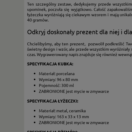
Ten szczególny zestaw, dedykujemy przede wszystkim 
upominek, poczuła się wyjątkowo. Całość zapakowaliśm
łyżeczka wyróżniają się ciekawym wzorem i mają unikal
40 gramów.
Odkryj doskonały prezent dla niej i dl
Chcielibyśmy, aby ten prezent, pozwolił podkreślić Two
świetny design i wzór, ale przede wszystkim wyróżniały
czas. Wygrawerowany napis znajduje się również wewnątrz
SPECYFIKACJA KUBKA:
Materiał: porcelana
Wymiary: 96 x 80 mm
Pojemność: 300 ml
ZABRONIONE jest mycie w zmywarce
SPECYFIKACJA ŁYŻECZKI:
Materiał: metal, ceramika
Wymiary: 163 x 33 x 13 mm
ZABRONIONE jest mycie w zmywarce