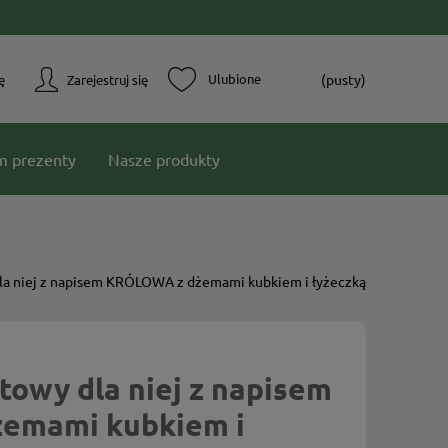
(pusty)
ę
Zarejestruj się
m prezenty
Nasze produkty
la niej z napisem KRÓLOWA z dżemami kubkiem i łyżeczką
owy dla niej z napisem
emami kubkiem i