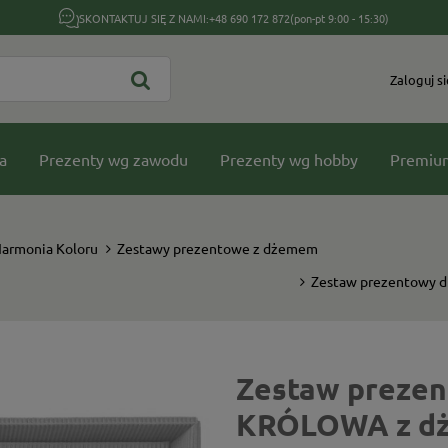
SKONTAKTUJ SIĘ Z NAMI:
+48 690 172 872
(pon-pt 9:00 - 15:30)
Zaloguj si
a
Prezenty wg zawodu
Prezenty wg hobby
Premiu
Harmonia Koloru
Zestawy prezentowe z dżemem
Zestaw prezentowy d
Zestaw prezent
KRÓLOWA z dż