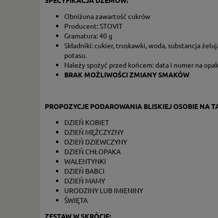
SPECYFIKACJA DŻEMÓW:
Obniżona zawartość cukrów
Producent: STOVIT
Gramatura: 40 g
Składniki: cukier, truskawki, woda, substancja żel
potasu.
Należy spożyć przed końcem: data i numer na opa
BRAK MOŻLIWOŚCI ZMIANY SMAKÓW
PROPOZYCJE PODAROWANIA BLISKIEJ OSOBIE NA TA
DZIEŃ KOBIET
DZIEŃ MĘŻCZYZNY
DZIEŃ DZIEWCZYNY
DZIEŃ CHŁOPAKA
WALENTYNKI
DZIEŃ BABCI
DZIEŃ MAMY
URODZINY LUB IMIENINY
ŚWIĘTA
ZESTAW W SKRÓCIE: