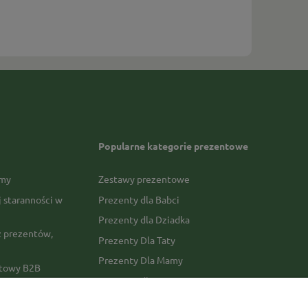
Popularne kategorie prezentowe
rmy
Zestawy prezentowe
j staranności w
Prezenty dla Babci
Prezenty dla Dziadka
 prezentów,
Prezenty Dla Taty
Prezenty Dla Mamy
ktowy B2B
Prezenty dla Faceta
Prezenty Dla Kobiety