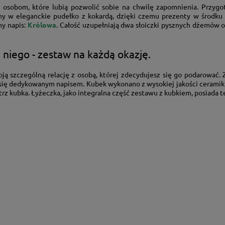
osobom, które lubią pozwolić sobie na chwilę zapomnienia. Przygo
y w eleganckie pudełko z kokardą, dzięki czemu prezenty w środku st
ny napis:
Królowa
. Całość uzupełniają dwa słoiczki pysznych dżemów 
a niego - zestaw na każdą okazję.
ją szczególną relację z osobą, której zdecydujesz się go podarować. 
 się dedykowanym napisem. Kubek wykonano z wysokiej jakości ceramiki 
 kubka. Łyżeczka, jako integralna część zestawu z kubkiem, posiada te