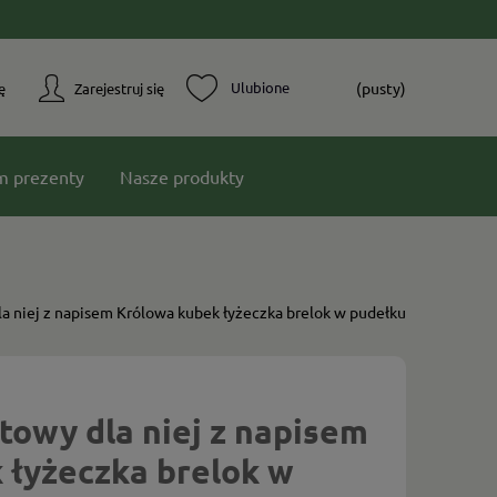
(pusty)
ę
Zarejestruj się
m prezenty
Nasze produkty
a niej z napisem Królowa kubek łyżeczka brelok w pudełku
owy dla niej z napisem
 łyżeczka brelok w