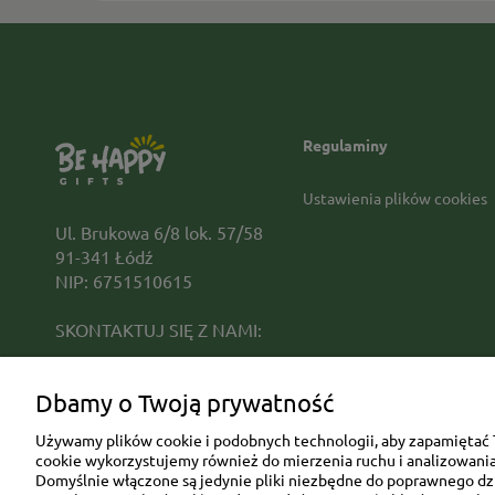
Regulaminy
Ustawienia plików cookies
Ul. Brukowa 6/8 lok. 57/58
91-341 Łódź
NIP: 6751510615
SKONTAKTUJ SIĘ Z NAMI:
sklep@be-happygifts.com
Dbamy o Twoją prywatność
+48 690 172 872
(pon-pt 9:00 - 15:30)
Używamy plików cookie i podobnych technologii, aby zapamiętać T
cookie wykorzystujemy również do mierzenia ruchu i analizowania 
Domyślnie włączone są jedynie pliki niezbędne do poprawnego dzia