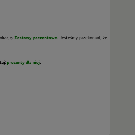
 okazję:
Zestawy prezentowe
.
Jesteśmy przekonani, że
taj:
prezenty dla niej
.