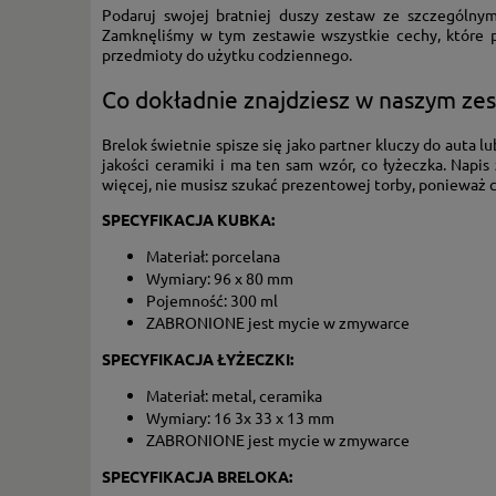
Podaruj swojej bratniej duszy zestaw ze szczególny
Zamknęliśmy w tym zestawie wszystkie cechy, które po
przedmioty do użytku codziennego.
Co dokładnie znajdziesz w naszym zest
Brelok świetnie spisze się jako partner kluczy do auta 
jakości ceramiki i ma ten sam wzór, co łyżeczka. Nap
więcej, nie musisz szukać prezentowej torby, ponieważ 
SPECYFIKACJA KUBKA:
Materiał: porcelana
Wymiary: 96 x 80 mm
Pojemność: 300 ml
ZABRONIONE jest mycie w zmywarce
SPECYFIKACJA ŁYŻECZKI:
Materiał: metal, ceramika
Wymiary: 16 3x 33 x 13 mm
ZABRONIONE jest mycie w zmywarce
SPECYFIKACJA BRELOKA: