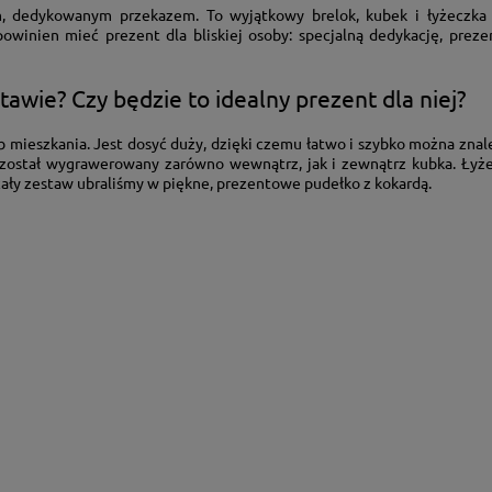
m, dedykowanym przekazem. To wyjątkowy brelok, kubek i łyżeczka
winien mieć prezent dla bliskiej osoby: specjalną dedykację, preze
awie? Czy będzie to idealny prezent dla niej?
lub mieszkania. Jest dosyć duży, dzięki czemu łatwo i szybko można zn
is został wygrawerowany zarówno wewnątrz, jak i zewnątrz kubka. Ły
cały zestaw ubraliśmy w piękne, prezentowe pudełko z kokardą.