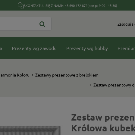
SKONTAKTUJ SIĘ Z NAMI:
+48 690 172 872
(pon-pt 9:00 - 15:30)
Zaloguj si
a
Prezenty wg zawodu
Prezenty wg hobby
Premiu
Harmonia Koloru
Zestawy prezentowe z brelokiem
Zestaw prezentowy dl
Zestaw prezent
Królowa kubek