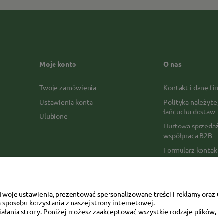
Moje konto
O nas
Twoje zamówienia
Kontakt i dane fi
Ustawienia konta
Polityka należyte
łańcuchu dostaw
Ulubione
Hurtowa sprzedaż
współpraca B2B
Formularz konta
Formy płatności
Czas realizacji z
Czas i koszty dos
woje ustawienia, prezentować spersonalizowane treści i reklamy oraz 
sposobu korzystania z naszej strony internetowej.
Opinie Trustmate
łania strony. Poniżej możesz zaakceptować wszystkie rodzaje plików, k