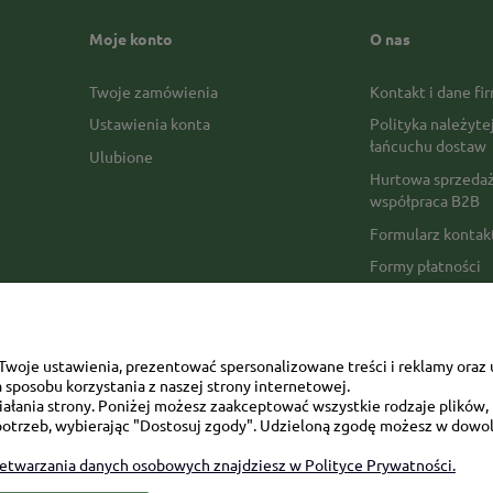
Moje konto
O nas
Twoje zamówienia
Kontakt i dane fi
Ustawienia konta
Polityka należyte
łańcuchu dostaw
Ulubione
Hurtowa sprzedaż
współpraca B2B
Formularz konta
Formy płatności
Czas realizacji z
Czas i koszty dos
Opinie Trustmate
woje ustawienia, prezentować spersonalizowane treści i reklamy oraz 
sposobu korzystania z naszej strony internetowej.
Mapa kategorii
łania strony. Poniżej możesz zaakceptować wszystkie rodzaje plików, k
otrzeb, wybierając "Dostosuj zgody". Udzieloną zgodę możesz w dowol
zetwarzania danych osobowych znajdziesz w Polityce Prywatności.