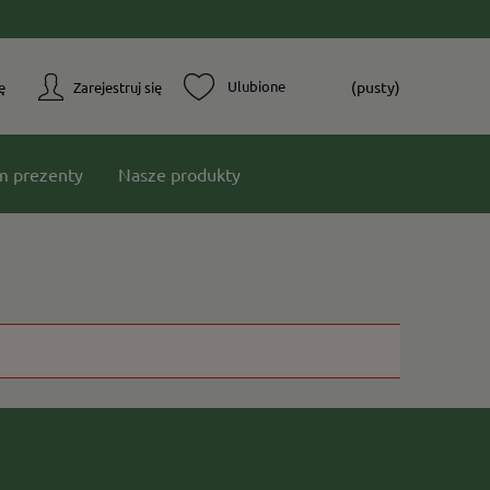
(pusty)
ę
Zarejestruj się
m prezenty
Nasze produkty