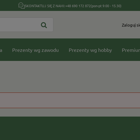
SKONTAKTUJ SIĘ Z NAMI:
+48 690 172 872
(pon-pt 9:00 - 15:30)
Zaloguj si
a
Prezenty wg zawodu
Prezenty wg hobby
Premiu