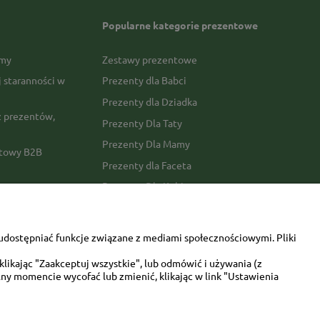
Popularne kategorie prezentowe
rmy
Zestawy prezentowe
j staranności w
Prezenty dla Babci
Prezenty dla Dziadka
 prezentów,
Prezenty Dla Taty
Prezenty Dla Mamy
ktowy B2B
Prezenty dla Faceta
Prezenty Dla Kobiety
amówienia
Dla miłośników zwierząt
tawy
Walentynki
udostępniać funkcje związane z mediami społecznościowymi. Pliki
Urodziny/imieniny
likając "Zaakceptuj wszystkie", lub odmówić i używania (z
ny momencie wycofać lub zmienić, klikając w link "Ustawienia