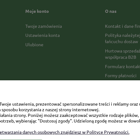
Moje konto
O nas
Twoje zamówienia
Kontakt i dane fi
Ustawienia konta
Polityka należyte
łańcuchu dostaw
Ulubione
Hurtowa sprzedaż
współpraca B2B
Formularz konta
Formy płatności
Czas realizacji z
Czas i koszty dos
Opinie Trustmate
woje ustawienia, prezentować spersonalizowane treści i reklamy oraz 
sposobu korzystania z naszej strony internetowej.
Mapa kategorii
łania strony. Poniżej możesz zaakceptować wszystkie rodzaje plików, k
otrzeb, wybierając "Dostosuj zgody". Udzieloną zgodę możesz w dowol
zetwarzania danych osobowych znajdziesz w Polityce Prywatności.