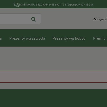
SKONTAKTUJ SIĘ Z NAMI:
+48 690 172 872
(pon-pt 9:00 - 15:30)
Zaloguj si
a
Prezenty wg zawodu
Prezenty wg hobby
Premiu