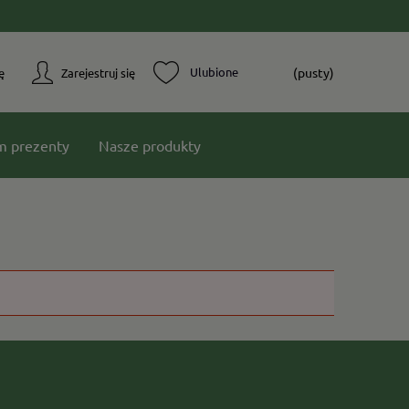
(pusty)
ę
Zarejestruj się
m prezenty
Nasze produkty