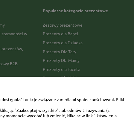
Popularne kategorie prezentowe
rmy
Zestawy prezentowe
j staranności w
Prezenty dla Babci
Prezenty dla Dziadka
 prezentów,
Prezenty Dla Taty
Prezenty Dla Mamy
ktowy B2B
Prezenty dla Faceta
Prezenty Dla Kobiety
amówienia
Dla miłośników zwierząt
tawy
Walentynki
udostępniać funkcje związane z mediami społecznościowymi. Pliki
Urodziny/imieniny
likając "Zaakceptuj wszystkie", lub odmówić i używania (z
ny momencie wycofać lub zmienić, klikając w link "Ustawienia