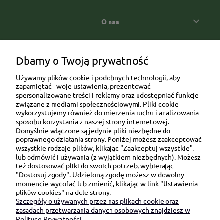
O nas
Popularne kategorie prezentowe
Dbamy o Twoją prywatność
Używamy plików cookie i podobnych technologii, aby
zapamiętać Twoje ustawienia, prezentować
spersonalizowane treści i reklamy oraz udostępniać funkcje
związane z mediami społecznościowymi. Pliki cookie
wykorzystujemy również do mierzenia ruchu i analizowania
sposobu korzystania z naszej strony internetowej.
Domyślnie włączone są jedynie pliki niezbędne do
Ul. Brukowa 6/8 lok. 57/58
poprawnego działania strony. Poniżej możesz zaakceptować
wszystkie rodzaje plików, klikając "Zaakceptuj wszystkie",
91-341 Łódź
lub odmówić i używania (z wyjątkiem niezbędnych). Możesz
NIP: 6751510615
też dostosować pliki do swoich potrzeb, wybierając
"Dostosuj zgody". Udzieloną zgodę możesz w dowolny
SKONTAKTUJ SIĘ Z NAMI:
momencie wycofać lub zmienić, klikając w link "Ustawienia
plików cookies" na dole strony.
Szczegóły o używanych przez nas plikach cookie oraz
sklep@be-happygifts.com
zasadach przetwarzania danych osobowych znajdziesz w
+48 690 172 872
Polityce Prywatności.