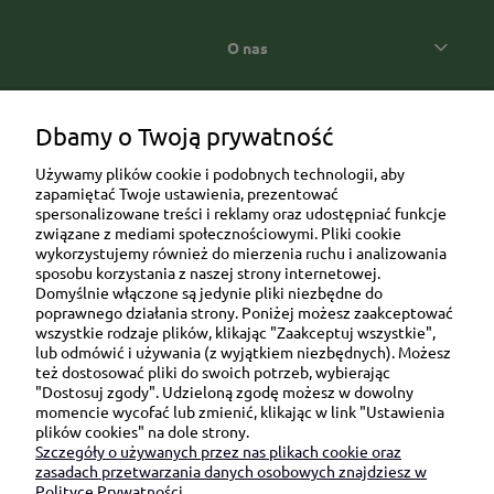
O nas
Popularne kategorie prezentowe
Dbamy o Twoją prywatność
Używamy plików cookie i podobnych technologii, aby
zapamiętać Twoje ustawienia, prezentować
spersonalizowane treści i reklamy oraz udostępniać funkcje
związane z mediami społecznościowymi. Pliki cookie
wykorzystujemy również do mierzenia ruchu i analizowania
sposobu korzystania z naszej strony internetowej.
Domyślnie włączone są jedynie pliki niezbędne do
Ul. Brukowa 6/8 lok. 57/58
poprawnego działania strony. Poniżej możesz zaakceptować
wszystkie rodzaje plików, klikając "Zaakceptuj wszystkie",
91-341 Łódź
lub odmówić i używania (z wyjątkiem niezbędnych). Możesz
NIP: 6751510615
też dostosować pliki do swoich potrzeb, wybierając
"Dostosuj zgody". Udzieloną zgodę możesz w dowolny
SKONTAKTUJ SIĘ Z NAMI:
momencie wycofać lub zmienić, klikając w link "Ustawienia
plików cookies" na dole strony.
Szczegóły o używanych przez nas plikach cookie oraz
sklep@be-happygifts.com
zasadach przetwarzania danych osobowych znajdziesz w
+48 690 172 872
Polityce Prywatności.