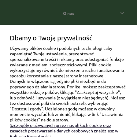
O nas
Popularne kategorie prezentowe
Dbamy o Twoją prywatność
Używamy plików cookie i podobnych technologii, aby
zapamiętać Twoje ustawienia, prezentować
spersonalizowane treści i reklamy oraz udostępniać funkcje
związane z mediami społecznościowymi. Pliki cookie
wykorzystujemy również do mierzenia ruchu i analizowania
sposobu korzystania z naszej strony internetowej.
Domyślnie włączone są jedynie pliki niezbędne do
Ul. Brukowa 6/8 lok. 57/58
poprawnego działania strony. Poniżej możesz zaakceptować
wszystkie rodzaje plików, klikając "Zaakceptuj wszystkie",
91-341 Łódź
lub odmówić i używania (z wyjątkiem niezbędnych). Możesz
NIP: 6751510615
też dostosować pliki do swoich potrzeb, wybierając
"Dostosuj zgody". Udzieloną zgodę możesz w dowolny
SKONTAKTUJ SIĘ Z NAMI:
momencie wycofać lub zmienić, klikając w link "Ustawienia
plików cookies" na dole strony.
Szczegóły o używanych przez nas plikach cookie oraz
sklep@be-happygifts.com
zasadach przetwarzania danych osobowych znajdziesz w
+48 690 172 872
Polityce Prywatności.