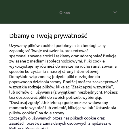
O nas
Popularne kategorie prezentowe
Dbamy o Twoją prywatność
Używamy plików cookie i podobnych technologii, aby
zapamiętać Twoje ustawienia, prezentować
spersonalizowane treści i reklamy oraz udostępniać funkcje
związane z mediami społecznościowymi. Pliki cookie
wykorzystujemy również do mierzenia ruchu i analizowania
sposobu korzystania z naszej strony internetowej.
Domyślnie włączone są jedynie pliki niezbędne do
Ul. Brukowa 6/8 lok. 57/58
poprawnego działania strony. Poniżej możesz zaakceptować
wszystkie rodzaje plików, klikając "Zaakceptuj wszystkie",
91-341 Łódź
lub odmówić i używania (z wyjątkiem niezbędnych). Możesz
NIP: 6751510615
też dostosować pliki do swoich potrzeb, wybierając
"Dostosuj zgody". Udzieloną zgodę możesz w dowolny
SKONTAKTUJ SIĘ Z NAMI:
momencie wycofać lub zmienić, klikając w link "Ustawienia
plików cookies" na dole strony.
Szczegóły o używanych przez nas plikach cookie oraz
sklep@be-happygifts.com
zasadach przetwarzania danych osobowych znajdziesz w
+48 690 172 872
Polityce Prywatności.