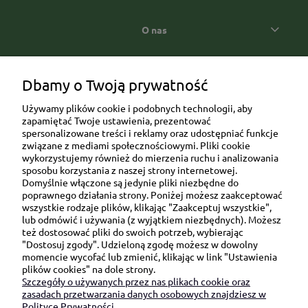
O nas
Popularne kategorie prezentowe
Dbamy o Twoją prywatność
Używamy plików cookie i podobnych technologii, aby
zapamiętać Twoje ustawienia, prezentować
spersonalizowane treści i reklamy oraz udostępniać funkcje
związane z mediami społecznościowymi. Pliki cookie
wykorzystujemy również do mierzenia ruchu i analizowania
sposobu korzystania z naszej strony internetowej.
Domyślnie włączone są jedynie pliki niezbędne do
Ul. Brukowa 6/8 lok. 57/58
poprawnego działania strony. Poniżej możesz zaakceptować
wszystkie rodzaje plików, klikając "Zaakceptuj wszystkie",
91-341 Łódź
lub odmówić i używania (z wyjątkiem niezbędnych). Możesz
NIP: 6751510615
też dostosować pliki do swoich potrzeb, wybierając
"Dostosuj zgody". Udzieloną zgodę możesz w dowolny
SKONTAKTUJ SIĘ Z NAMI:
momencie wycofać lub zmienić, klikając w link "Ustawienia
plików cookies" na dole strony.
Szczegóły o używanych przez nas plikach cookie oraz
sklep@be-happygifts.com
zasadach przetwarzania danych osobowych znajdziesz w
+48 690 172 872
Polityce Prywatności.