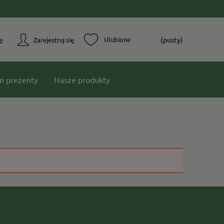
(pusty)
ę
Zarejestruj się
m prezenty
Nasze produkty