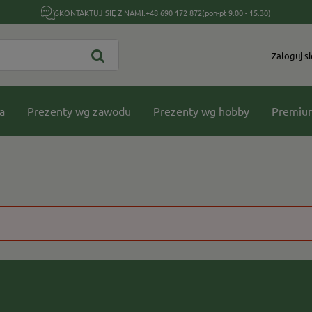
SKONTAKTUJ SIĘ Z NAMI:
+48 690 172 872
(pon-pt 9:00 - 15:30)
Zaloguj si
a
Prezenty wg zawodu
Prezenty wg hobby
Premiu