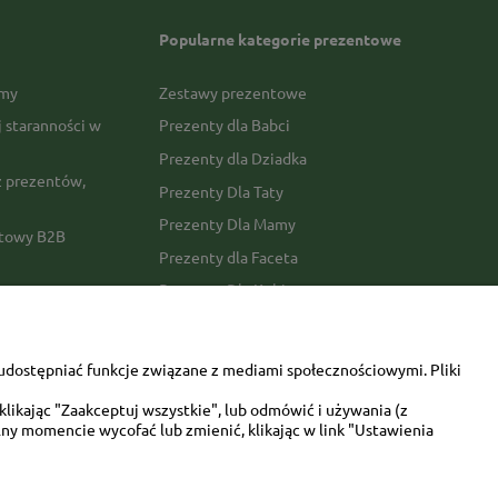
Popularne kategorie prezentowe
rmy
Zestawy prezentowe
j staranności w
Prezenty dla Babci
Prezenty dla Dziadka
 prezentów,
Prezenty Dla Taty
Prezenty Dla Mamy
ktowy B2B
Prezenty dla Faceta
Prezenty Dla Kobiety
amówienia
Dla miłośników zwierząt
tawy
Walentynki
udostępniać funkcje związane z mediami społecznościowymi. Pliki
Urodziny/imieniny
likając "Zaakceptuj wszystkie", lub odmówić i używania (z
ny momencie wycofać lub zmienić, klikając w link "Ustawienia