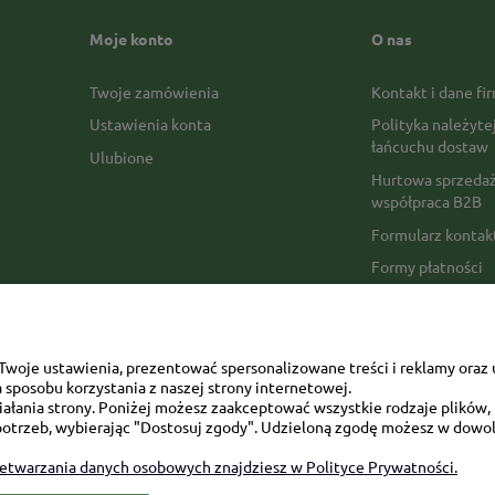
Moje konto
O nas
Twoje zamówienia
Kontakt i dane fi
Ustawienia konta
Polityka należyte
łańcuchu dostaw
Ulubione
Hurtowa sprzedaż
współpraca B2B
Formularz konta
Formy płatności
Czas realizacji z
Czas i koszty dos
Opinie Trustmate
woje ustawienia, prezentować spersonalizowane treści i reklamy oraz 
sposobu korzystania z naszej strony internetowej.
Mapa kategorii
łania strony. Poniżej możesz zaakceptować wszystkie rodzaje plików, k
otrzeb, wybierając "Dostosuj zgody". Udzieloną zgodę możesz w dowol
zetwarzania danych osobowych znajdziesz w Polityce Prywatności.