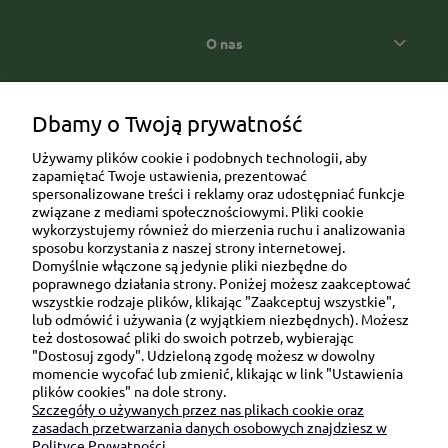
O nas
Popularne kategorie prezentowe
Dbamy o Twoją prywatność
Używamy plików cookie i podobnych technologii, aby
zapamiętać Twoje ustawienia, prezentować
spersonalizowane treści i reklamy oraz udostępniać funkcje
związane z mediami społecznościowymi. Pliki cookie
wykorzystujemy również do mierzenia ruchu i analizowania
sposobu korzystania z naszej strony internetowej.
Domyślnie włączone są jedynie pliki niezbędne do
Ul. Brukowa 6/8 lok. 57/58
poprawnego działania strony. Poniżej możesz zaakceptować
wszystkie rodzaje plików, klikając "Zaakceptuj wszystkie",
91-341 Łódź
lub odmówić i używania (z wyjątkiem niezbędnych). Możesz
NIP: 6751510615
też dostosować pliki do swoich potrzeb, wybierając
"Dostosuj zgody". Udzieloną zgodę możesz w dowolny
SKONTAKTUJ SIĘ Z NAMI:
momencie wycofać lub zmienić, klikając w link "Ustawienia
plików cookies" na dole strony.
Szczegóły o używanych przez nas plikach cookie oraz
sklep@be-happygifts.com
zasadach przetwarzania danych osobowych znajdziesz w
+48 690 172 872
Polityce Prywatności.