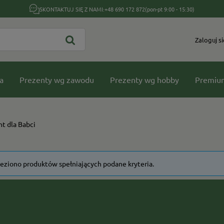
SKONTAKTUJ SIĘ Z NAMI:
+48 690 172 872
(pon-pt 9:00 - 15:30)
Zaloguj si
a
Prezenty wg zawodu
Prezenty wg hobby
Premiu
t dla Babci
leziono produktów spełniających podane kryteria.