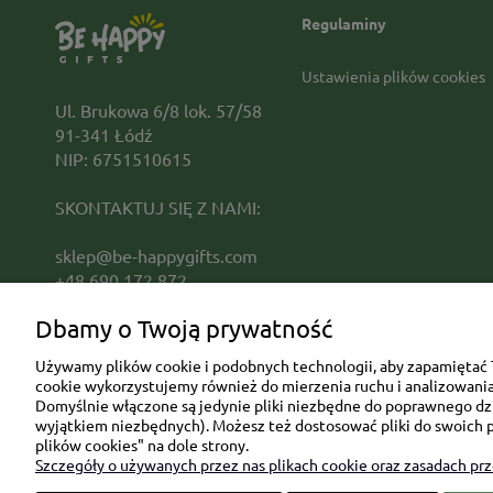
Regulaminy
Ustawienia plików cookies
Ul. Brukowa 6/8 lok. 57/58
91-341 Łódź
NIP: 6751510615
SKONTAKTUJ SIĘ Z NAMI:
sklep@be-happygifts.com
+48 690 172 872
(pon-pt 9:00 - 15:30)
Dbamy o Twoją prywatność
Używamy plików cookie i podobnych technologii, aby zapamiętać T
cookie wykorzystujemy również do mierzenia ruchu i analizowania 
Domyślnie włączone są jedynie pliki niezbędne do poprawnego dzia
wyjątkiem niezbędnych). Możesz też dostosować pliki do swoich p
plików cookies" na dole strony.
Szczegóły o używanych przez nas plikach cookie oraz zasadach pr