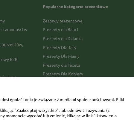
Popularne kategorie prezentowe
rmy
Zestawy prezentowe
j staranności w
Prezenty dla Babci
Prezenty dla Dziadka
 prezentów,
Prezenty Dla Taty
Prezenty Dla Mamy
ktowy B2B
Prezenty dla Faceta
Prezenty Dla Kobiety
amówienia
Dla miłośników zwierząt
tawy
Walentynki
udostępniać funkcje związane z mediami społecznościowymi. Pliki
Urodziny/imieniny
likając "Zaakceptuj wszystkie", lub odmówić i używania (z
ny momencie wycofać lub zmienić, klikając w link "Ustawienia