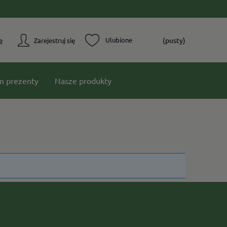
(pusty)
ę
Zarejestruj się
m prezenty
Nasze produkty