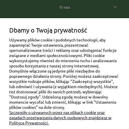
O nas
Popularne kategorie prezentowe
Dbamy o Twoją prywatność
Używamy plików cookie i podobnych technologii, aby
zapamiętać Twoje ustawienia, prezentować
spersonalizowane treści i reklamy oraz udostępniać funkcje
związane z mediami społecznościowymi. Pliki cookie
wykorzystujemy również do mierzenia ruchu i analizowania
sposobu korzystania z naszej strony internetowej.
Domyślnie włączone są jedynie pliki niezbędne do
Ul. Brukowa 6/8 lok. 57/58
poprawnego działania strony. Poniżej możesz zaakceptować
wszystkie rodzaje plików, klikając "Zaakceptuj wszystkie",
91-341 Łódź
lub odmówić i używania (z wyjątkiem niezbędnych). Możesz
NIP: 6751510615
też dostosować pliki do swoich potrzeb, wybierając
"Dostosuj zgody". Udzieloną zgodę możesz w dowolny
SKONTAKTUJ SIĘ Z NAMI:
momencie wycofać lub zmienić, klikając w link "Ustawienia
plików cookies" na dole strony.
Szczegóły o używanych przez nas plikach cookie oraz
sklep@be-happygifts.com
zasadach przetwarzania danych osobowych znajdziesz w
+48 690 172 872
Polityce Prywatności.
(pon-pt 9:00 - 15:30)