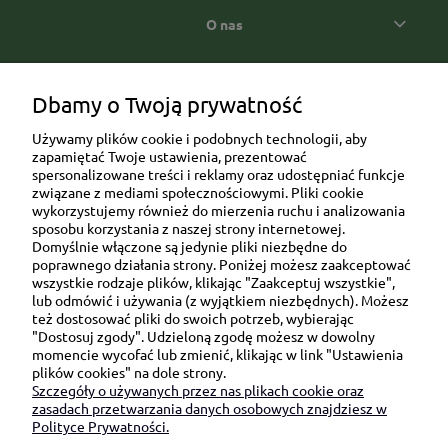
O nas
Popularne kategorie prezentowe
Dbamy o Twoją prywatność
Używamy plików cookie i podobnych technologii, aby
zapamiętać Twoje ustawienia, prezentować
spersonalizowane treści i reklamy oraz udostępniać funkcje
związane z mediami społecznościowymi. Pliki cookie
wykorzystujemy również do mierzenia ruchu i analizowania
sposobu korzystania z naszej strony internetowej.
Domyślnie włączone są jedynie pliki niezbędne do
Ul. Brukowa 6/8 lok. 57/58
poprawnego działania strony. Poniżej możesz zaakceptować
wszystkie rodzaje plików, klikając "Zaakceptuj wszystkie",
91-341 Łódź
lub odmówić i używania (z wyjątkiem niezbędnych). Możesz
NIP: 6751510615
też dostosować pliki do swoich potrzeb, wybierając
"Dostosuj zgody". Udzieloną zgodę możesz w dowolny
SKONTAKTUJ SIĘ Z NAMI:
momencie wycofać lub zmienić, klikając w link "Ustawienia
plików cookies" na dole strony.
Szczegóły o używanych przez nas plikach cookie oraz
sklep@be-happygifts.com
zasadach przetwarzania danych osobowych znajdziesz w
+48 690 172 872
Polityce Prywatności.
(pon-pt 9:00 - 15:30)