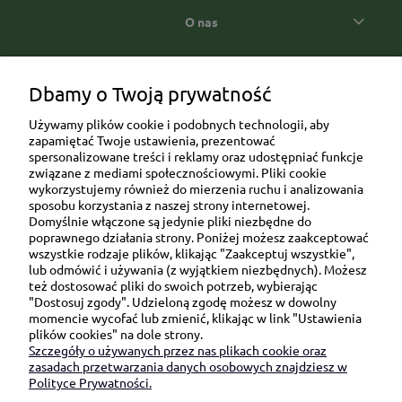
O nas
Popularne kategorie prezentowe
Dbamy o Twoją prywatność
Używamy plików cookie i podobnych technologii, aby
zapamiętać Twoje ustawienia, prezentować
spersonalizowane treści i reklamy oraz udostępniać funkcje
związane z mediami społecznościowymi. Pliki cookie
wykorzystujemy również do mierzenia ruchu i analizowania
sposobu korzystania z naszej strony internetowej.
Domyślnie włączone są jedynie pliki niezbędne do
Ul. Brukowa 6/8 lok. 57/58
poprawnego działania strony. Poniżej możesz zaakceptować
wszystkie rodzaje plików, klikając "Zaakceptuj wszystkie",
91-341 Łódź
lub odmówić i używania (z wyjątkiem niezbędnych). Możesz
NIP: 6751510615
też dostosować pliki do swoich potrzeb, wybierając
"Dostosuj zgody". Udzieloną zgodę możesz w dowolny
SKONTAKTUJ SIĘ Z NAMI:
momencie wycofać lub zmienić, klikając w link "Ustawienia
plików cookies" na dole strony.
Szczegóły o używanych przez nas plikach cookie oraz
sklep@be-happygifts.com
zasadach przetwarzania danych osobowych znajdziesz w
+48 690 172 872
Polityce Prywatności.
(pon-pt 9:00 - 15:30)