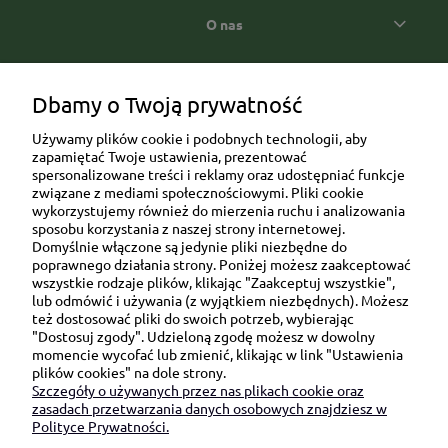
O nas
Popularne kategorie prezentowe
Dbamy o Twoją prywatność
Używamy plików cookie i podobnych technologii, aby
zapamiętać Twoje ustawienia, prezentować
spersonalizowane treści i reklamy oraz udostępniać funkcje
związane z mediami społecznościowymi. Pliki cookie
wykorzystujemy również do mierzenia ruchu i analizowania
sposobu korzystania z naszej strony internetowej.
Domyślnie włączone są jedynie pliki niezbędne do
Ul. Brukowa 6/8 lok. 57/58
poprawnego działania strony. Poniżej możesz zaakceptować
wszystkie rodzaje plików, klikając "Zaakceptuj wszystkie",
91-341 Łódź
lub odmówić i używania (z wyjątkiem niezbędnych). Możesz
NIP: 6751510615
też dostosować pliki do swoich potrzeb, wybierając
"Dostosuj zgody". Udzieloną zgodę możesz w dowolny
SKONTAKTUJ SIĘ Z NAMI:
momencie wycofać lub zmienić, klikając w link "Ustawienia
plików cookies" na dole strony.
Szczegóły o używanych przez nas plikach cookie oraz
sklep@be-happygifts.com
zasadach przetwarzania danych osobowych znajdziesz w
+48 690 172 872
Polityce Prywatności.
(pon-pt 9:00 - 15:30)