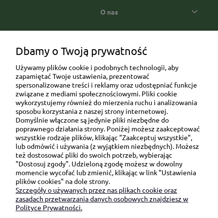
O nas
Popularne kategorie prezentowe
Dbamy o Twoją prywatność
Używamy plików cookie i podobnych technologii, aby
zapamiętać Twoje ustawienia, prezentować
spersonalizowane treści i reklamy oraz udostępniać funkcje
związane z mediami społecznościowymi. Pliki cookie
wykorzystujemy również do mierzenia ruchu i analizowania
sposobu korzystania z naszej strony internetowej.
Domyślnie włączone są jedynie pliki niezbędne do
Ul. Brukowa 6/8 lok. 57/58
poprawnego działania strony. Poniżej możesz zaakceptować
wszystkie rodzaje plików, klikając "Zaakceptuj wszystkie",
91-341 Łódź
lub odmówić i używania (z wyjątkiem niezbędnych). Możesz
NIP: 6751510615
też dostosować pliki do swoich potrzeb, wybierając
"Dostosuj zgody". Udzieloną zgodę możesz w dowolny
SKONTAKTUJ SIĘ Z NAMI:
momencie wycofać lub zmienić, klikając w link "Ustawienia
plików cookies" na dole strony.
Szczegóły o używanych przez nas plikach cookie oraz
sklep@be-happygifts.com
zasadach przetwarzania danych osobowych znajdziesz w
+48 690 172 872
Polityce Prywatności.
(pon-pt 9:00 - 15:30)