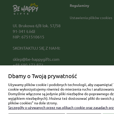
Regulaminy
Ustawienia plików cookies
Ul. Brukowa 6/8 lok. 57/58
91-341 Łódź
NIP: 6751510615
SKONTAKTUJ SIĘ Z NAMI:
sklep@be-happygifts.com
+48 690 172 872
(pon-pt 9:00 - 15:30)
Dbamy o Twoją prywatność
Używamy plików cookie i podobnych technologii, aby zapamiętać T
cookie wykorzystujemy również do mierzenia ruchu i analizowania 
Domyślnie włączone są jedynie pliki niezbędne do poprawnego dzia
wyjątkiem niezbędnych). Możesz też dostosować pliki do swoich p
plików cookies" na dole strony.
Szczegóły o używanych przez nas plikach cookie oraz zasadach pr