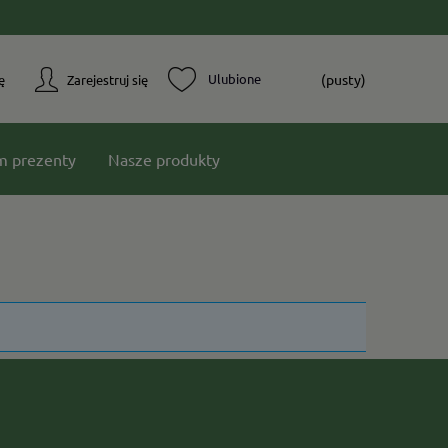
(pusty)
ę
Zarejestruj się
m prezenty
Nasze produkty