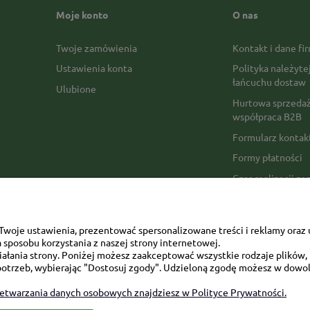
Moje konto
O nas
Twoje zamówienia
Kontakt i dane fi
Ustawienia konta
Polityka należyte
łańcuchu dostaw
Ulubione
Hurtowa sprzedaż
współpraca B2B
Formularz konta
Formy płatności
Czas realizacji z
Czas i koszty dos
Opinie Trustmate
woje ustawienia, prezentować spersonalizowane treści i reklamy oraz 
Mapa kategorii
sposobu korzystania z naszej strony internetowej.
łania strony. Poniżej możesz zaakceptować wszystkie rodzaje plików, k
otrzeb, wybierając "Dostosuj zgody". Udzieloną zgodę możesz w dowol
zetwarzania danych osobowych znajdziesz w Polityce Prywatności.