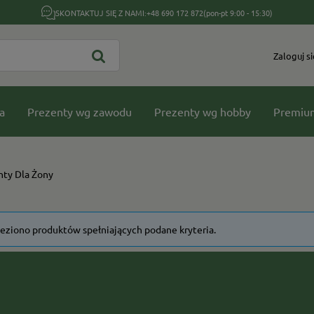
SKONTAKTUJ SIĘ Z NAMI:
+48 690 172 872
(pon-pt 9:00 - 15:30)
Zaloguj si
a
Prezenty wg zawodu
Prezenty wg hobby
Premiu
nty Dla Żony
leziono produktów spełniających podane kryteria.