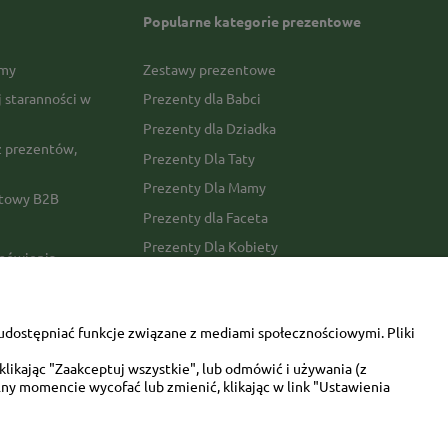
Popularne kategorie prezentowe
rmy
Zestawy prezentowe
j staranności w
Prezenty dla Babci
Prezenty dla Dziadka
 prezentów,
Prezenty Dla Taty
Prezenty Dla Mamy
ktowy B2B
Prezenty dla Faceta
Prezenty Dla Kobiety
amówienia
Dla miłośników zwierząt
tawy
Walentynki
udostępniać funkcje związane z mediami społecznościowymi. Pliki
Urodziny/imieniny
likając "Zaakceptuj wszystkie", lub odmówić i używania (z
ny momencie wycofać lub zmienić, klikając w link "Ustawienia