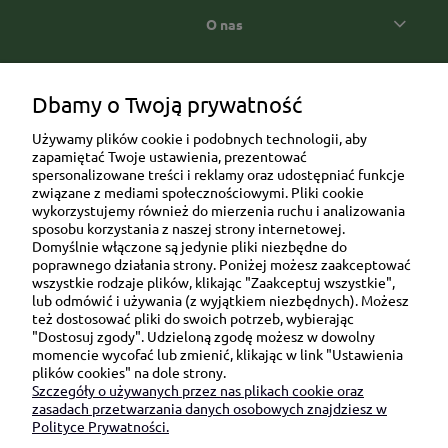
O nas
Popularne kategorie prezentowe
Dbamy o Twoją prywatność
Używamy plików cookie i podobnych technologii, aby
zapamiętać Twoje ustawienia, prezentować
spersonalizowane treści i reklamy oraz udostępniać funkcje
związane z mediami społecznościowymi. Pliki cookie
wykorzystujemy również do mierzenia ruchu i analizowania
sposobu korzystania z naszej strony internetowej.
Domyślnie włączone są jedynie pliki niezbędne do
Ul. Brukowa 6/8 lok. 57/58
poprawnego działania strony. Poniżej możesz zaakceptować
wszystkie rodzaje plików, klikając "Zaakceptuj wszystkie",
91-341 Łódź
lub odmówić i używania (z wyjątkiem niezbędnych). Możesz
NIP: 6751510615
też dostosować pliki do swoich potrzeb, wybierając
"Dostosuj zgody". Udzieloną zgodę możesz w dowolny
SKONTAKTUJ SIĘ Z NAMI:
momencie wycofać lub zmienić, klikając w link "Ustawienia
plików cookies" na dole strony.
Szczegóły o używanych przez nas plikach cookie oraz
sklep@be-happygifts.com
zasadach przetwarzania danych osobowych znajdziesz w
+48 690 172 872
Polityce Prywatności.
(pon-pt 9:00 - 15:30)