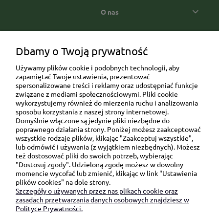
O nas
Popularne kategorie prezentowe
Dbamy o Twoją prywatność
Używamy plików cookie i podobnych technologii, aby
zapamiętać Twoje ustawienia, prezentować
spersonalizowane treści i reklamy oraz udostępniać funkcje
związane z mediami społecznościowymi. Pliki cookie
wykorzystujemy również do mierzenia ruchu i analizowania
sposobu korzystania z naszej strony internetowej.
Domyślnie włączone są jedynie pliki niezbędne do
Ul. Brukowa 6/8 lok. 57/58
poprawnego działania strony. Poniżej możesz zaakceptować
wszystkie rodzaje plików, klikając "Zaakceptuj wszystkie",
91-341 Łódź
lub odmówić i używania (z wyjątkiem niezbędnych). Możesz
NIP: 6751510615
też dostosować pliki do swoich potrzeb, wybierając
"Dostosuj zgody". Udzieloną zgodę możesz w dowolny
SKONTAKTUJ SIĘ Z NAMI:
momencie wycofać lub zmienić, klikając w link "Ustawienia
plików cookies" na dole strony.
Szczegóły o używanych przez nas plikach cookie oraz
sklep@be-happygifts.com
zasadach przetwarzania danych osobowych znajdziesz w
+48 690 172 872
Polityce Prywatności.
(pon-pt 9:00 - 15:30)