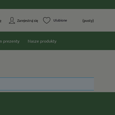
(pusty)
ę
Zarejestruj się
m prezenty
Nasze produkty