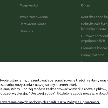
Moje konto
O nas
Twoje zamówienia
Kontakt i dane fi
Ustawienia konta
Polityka należyte
łańcuchu dostaw
Ulubione
Hurtowa sprzedaż
współpraca B2B
Formularz konta
Formy płatności
Czas realizacji z
Czas i koszty dos
Opinie Trustmate
woje ustawienia, prezentować spersonalizowane treści i reklamy oraz 
Mapa kategorii
sposobu korzystania z naszej strony internetowej.
łania strony. Poniżej możesz zaakceptować wszystkie rodzaje plików, k
otrzeb, wybierając "Dostosuj zgody". Udzieloną zgodę możesz w dowol
zetwarzania danych osobowych znajdziesz w Polityce Prywatności.