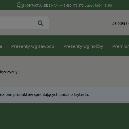
SKONTAKTUJ SIĘ Z NAMI:
+48 690 172 872
(pon-pt 9:00 - 15:30)
Zaloguj si
a
Prezenty wg zawodu
Prezenty wg hobby
Premiu
Mężczyzny
leziono produktów spełniających podane kryteria.