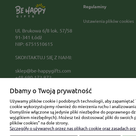
Regulaminy
Ustawienia plików cookies
Ul. Brukowa 6/8 lok. 57/58
91-341 Łódź
NIP: 6751510615
SKONTAKTUJ SIĘ Z NAMI:
sklep@be-happygifts.com
+48 690 172 872
(pon-pt 9:00 - 15:30)
Dbamy o Twoją prywatność
Używamy plików cookie i podobnych technologii, aby zapamiętać T
cookie wykorzystujemy również do mierzenia ruchu i analizowania 
Domyślnie włączone są jedynie pliki niezbędne do poprawnego dzia
wyjątkiem niezbędnych). Możesz też dostosować pliki do swoich p
plików cookies" na dole strony.
Szczegóły o używanych przez nas plikach cookie oraz zasadach pr