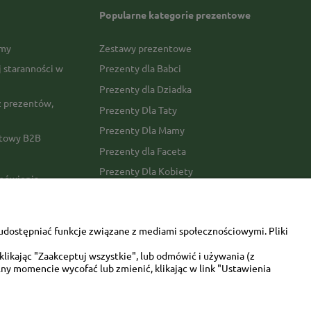
Popularne kategorie prezentowe
rmy
Zestawy prezentowe
j staranności w
Prezenty dla Babci
Prezenty dla Dziadka
 prezentów,
Prezenty Dla Taty
Prezenty Dla Mamy
ktowy B2B
Prezenty dla Faceta
Prezenty Dla Kobiety
amówienia
Dla miłośników zwierząt
tawy
Walentynki
udostępniać funkcje związane z mediami społecznościowymi. Pliki
Urodziny/imieniny
likając "Zaakceptuj wszystkie", lub odmówić i używania (z
ny momencie wycofać lub zmienić, klikając w link "Ustawienia